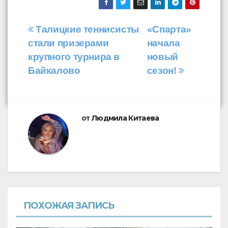
Навигация
Талицкие теннисисты
«Спарта»
стали призерами
начала
по
крупного турнира в
новый
записям
Байкалово
сезон!
от
Людмила Китаева
ПОХОЖАЯ ЗАПИСЬ