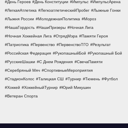
День Героев
День Конституции
Импульс
ИмпульсАрена
ЛегкаяАтлетика
ЛегкоатлетическийПробег
Лыжные Гонки
Лыжня России
МолодежнаяПолитика
Мороз
НашаГордость
НашиПризеры
Ночная Лига
Ночная Хоккейная Лига
ОтрядМэра
Памяти Героя
Патриотика
Первенство
ПервенствоТГО
Результат
Российская Федерация
РукопашныйБой
Рукопашный Бой
РусскиеШашки
С Днем Рождения
СвечаПамяти
Серебряный Мяч
СпортивныеМероприятия
СтадионКолос
Талицкая СШ
Турнир
Тюмень
Футбол
Хоккей
ХоккейныйТурнир
Юрий Микушин
Ветеран Спорта