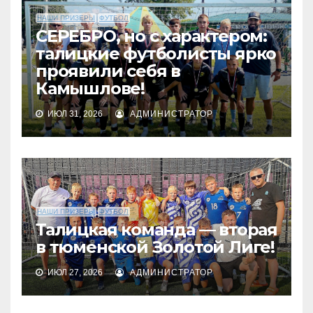
НАШИ ПРИЗЕРЫ
ФУТБОЛ
СЕРЕБРО, но с характером:
талицкие футболисты ярко
проявили себя в
Камышлове!
ИЮЛ 31, 2026
АДМИНИСТРАТОР
НАШИ ПРИЗЕРЫ
ФУТБОЛ
Талицкая команда — вторая
в тюменской Золотой Лиге!
ИЮЛ 27, 2026
АДМИНИСТРАТОР