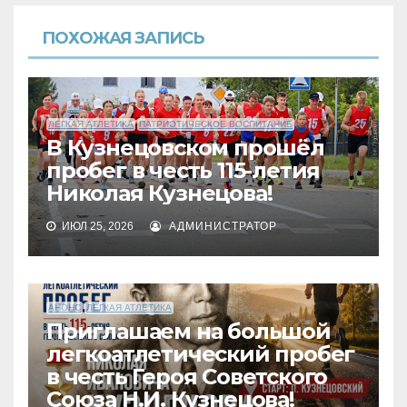
ПОХОЖАЯ ЗАПИСЬ
ЛЕГКАЯ АТЛЕТИКА
ПАТРИОТИЧЕСКОЕ ВОСПИТАНИЕ
В Кузнецовском прошёл
пробег в честь 115-летия
Николая Кузнецова!
ИЮЛ 25, 2026
АДМИНИСТРАТОР
АНОНС
ЛЕГКАЯ АТЛЕТИКА
Приглашаем на большой
легкоатлетический пробег
в честь Героя Советского
Союза Н.И. Кузнецова!