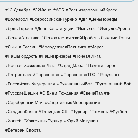
12 Декабря
22Июня
АРБ
ВоенизированныйКросс
Волейбол
ВсероссийскийТурнир
ДР
ДеньПобеды
День Героев
День Конституции
Импульс
ИмпульсАрена
ЛегкаяАтлетика
ЛегкоатлетическийПробег
Лыжные Гонки
Лыжня России
МолодежнаяПолитика
Мороз
НашаГордость
НашиПризеры
Ночная Лига
Ночная Хоккейная Лига
ОтрядМэра
Памяти Героя
Патриотика
Первенство
ПервенствоТГО
Результат
Российская Федерация
РукопашныйБой
Рукопашный Бой
РусскиеШашки
С Днем Рождения
СвечаПамяти
Серебряный Мяч
СпортивныеМероприятия
СтадионКолос
Талицкая СШ
Турнир
Тюмень
Футбол
Хоккей
ХоккейныйТурнир
Юрий Микушин
Ветеран Спорта