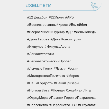
#ХЕШТЕГИ
12 Декабря
22Июня
АРБ
ВоенизированныйКросс
Волейбол
ВсероссийскийТурнир
ДР
ДеньПобеды
День Героев
День Конституции
Импульс
ИмпульсАрена
ЛегкаяАтлетика
ЛегкоатлетическийПробег
Лыжные Гонки
Лыжня России
МолодежнаяПолитика
Мороз
НашаГордость
НашиПризеры
Ночная Лига
Ночная Хоккейная Лига
ОтрядМэра
Памяти Героя
Патриотика
Первенство
ПервенствоТГО
Результат