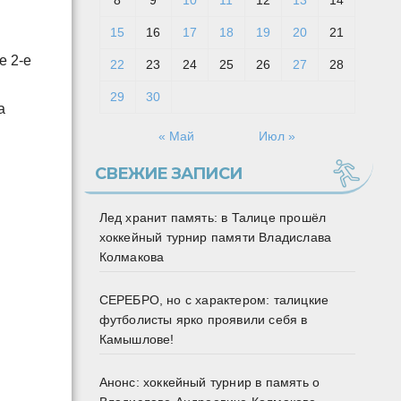
8
9
10
11
12
13
14
15
16
17
18
19
20
21
е 2-е
22
23
24
25
26
27
28
29
30
а
« Май
Июл »
СВЕЖИЕ ЗАПИСИ
Лед хранит память: в Талице прошёл
хоккейный турнир памяти Владислава
Колмакова
СЕРЕБРО, но с характером: талицкие
футболисты ярко проявили себя в
Камышлове!
Анонс: хоккейный турнир в память о