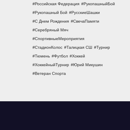
Российская Федерация
РукопашныйБой
Рукопашный Бой
РусскиеШашки
С Днем Рождения
СвечаПамяти
Серебряный Мяч
СпортивныеМероприятия
СтадионКолос
Талицкая СШ
Турнир
Тюмень
Футбол
Хоккей
ХоккейныйТурнир
Юрий Микушин
Ветеран Спорта