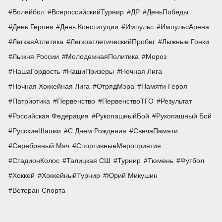
Волейбол
ВсероссийскийТурнир
ДР
ДеньПобеды
День Героев
День Конституции
Импульс
ИмпульсАрена
ЛегкаяАтлетика
ЛегкоатлетическийПробег
Лыжные Гонки
Лыжня России
МолодежнаяПолитика
Мороз
НашаГордость
НашиПризеры
Ночная Лига
Ночная Хоккейная Лига
ОтрядМэра
Памяти Героя
Патриотика
Первенство
ПервенствоТГО
Результат
Российская Федерация
РукопашныйБой
Рукопашный Бой
РусскиеШашки
С Днем Рождения
СвечаПамяти
Серебряный Мяч
СпортивныеМероприятия
СтадионКолос
Талицкая СШ
Турнир
Тюмень
Футбол
Хоккей
ХоккейныйТурнир
Юрий Микушин
Ветеран Спорта