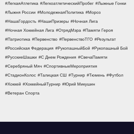
ЛегкаяАтлетика
ЛегкоатлетическийПробег
Лыжные Гонки
Лыжня России
МолодежнаяПолитика
Мороз
НашаГордость
НашиПризеры
Ночная Лига
Ночная Хоккейная Лига
ОтрядМэра
Памяти Героя
Патриотика
Первенство
ПервенствоТГО
Результат
Российская Федерация
РукопашныйБой
Рукопашный Бой
РусскиеШашки
С Днем Рождения
СвечаПамяти
Серебряный Мяч
СпортивныеМероприятия
СтадионКолос
Талицкая СШ
Турнир
Тюмень
Футбол
Хоккей
ХоккейныйТурнир
Юрий Микушин
Ветеран Спорта