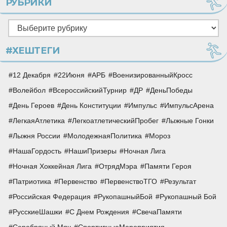
РУБРИКИ
Рубрики
#ХЕШТЕГИ
12 Декабря
22Июня
АРБ
ВоенизированныйКросс
Волейбол
ВсероссийскийТурнир
ДР
ДеньПобеды
День Героев
День Конституции
Импульс
ИмпульсАрена
ЛегкаяАтлетика
ЛегкоатлетическийПробег
Лыжные Гонки
Лыжня России
МолодежнаяПолитика
Мороз
НашаГордость
НашиПризеры
Ночная Лига
Ночная Хоккейная Лига
ОтрядМэра
Памяти Героя
Патриотика
Первенство
ПервенствоТГО
Результат
Российская Федерация
РукопашныйБой
Рукопашный Бой
РусскиеШашки
С Днем Рождения
СвечаПамяти