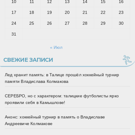
10
11
12
13
14
15
16
17
18
19
20
21
22
23
24
25
26
27
28
29
30
31
« Июл
СВЕЖИЕ ЗАПИСИ
Лед хранит память: в Талице прошёл хоккейный турнир
памяти Владислава Колмакова
СЕРЕБРО, но с характером: талицкие футболисты ярко
проявили себя в Камышлове!
Анонс: хоккейный турнир в память о Владиславе
Андреевиче Колмакове