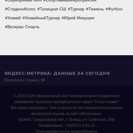
Серебряный Мяч
СпортивныеМероприятия
СтадионКолос
Талицкая СШ
Турнир
Тюмень
Футбол
Хоккей
ХоккейныйТурнир
Юрий Микушин
Ветеран Спорта
ЯНДЕКС.МЕТРИКА: ДАННЫЕ ЗА СЕГОДНЯ
Просмотры страниц:
19
© 2020-2026 Официальный сайт Муниципального бюджетного
учреждения Талицкого муниципального округа "Спорт-сервис"
Все права защищены. При полном или частичном использовании
материалов ссылка на сайт обязательна.
623640, Свердловская обл., г. Талица, ул. Советская, 65В
Телефон/факс: +7(34371) 2-42-15
Электронная почта: talsport@mail.ru