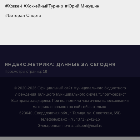
Хоккей
ХоккейныйТурнир
Юрий Микушин
Ветеран Спорта
ЯНДЕКС.МЕТРИКА: ДАННЫЕ ЗА СЕГОДНЯ
Просмотры страниц:
10
© 2020-2026 Официальный сайт Муниципального бюджетного
учреждения Талицкого муниципального округа "Спорт-сервис"
Все права защищены. При полном или частичном использовании
материалов ссылка на сайт обязательна.
623640, Свердловская обл., г. Талица, ул. Советская, 65В
Телефон/факс: +7(34371) 2-42-15
Электронная почта: talsport@mail.ru