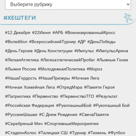
Рубрики
#ХЕШТЕГИ
12 Декабря
22Июня
АРБ
ВоенизированныйКросс
Волейбол
ВсероссийскийТурнир
ДР
ДеньПобеды
День Героев
День Конституции
Импульс
ИмпульсАрена
ЛегкаяАтлетика
ЛегкоатлетическийПробег
Лыжные Гонки
Лыжня России
МолодежнаяПолитика
Мороз
НашаГордость
НашиПризеры
Ночная Лига
Ночная Хоккейная Лига
ОтрядМэра
Памяти Героя
Патриотика
Первенство
ПервенствоТГО
Результат
Российская Федерация
РукопашныйБой
Рукопашный Бой
РусскиеШашки
С Днем Рождения
СвечаПамяти
Серебряный Мяч
СпортивныеМероприятия
СтадионКолос
Талицкая СШ
Турнир
Тюмень
Футбол