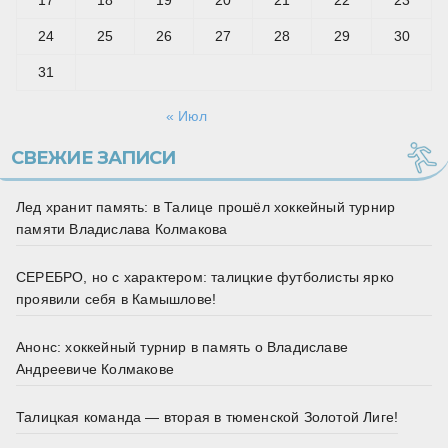
17
18
19
20
21
22
23
24
25
26
27
28
29
30
31
« Июл
СВЕЖИЕ ЗАПИСИ
Лед хранит память: в Талице прошёл хоккейный турнир
памяти Владислава Колмакова
СЕРЕБРО, но с характером: талицкие футболисты ярко
проявили себя в Камышлове!
Анонс: хоккейный турнир в память о Владиславе
Андреевиче Колмакове
Талицкая команда — вторая в тюменской Золотой Лиге!