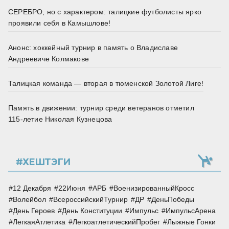
СЕРЕБРО, но с характером: талицкие футболисты ярко
проявили себя в Камышлове!
Анонс: хоккейный турнир в память о Владиславе
Андреевиче Колмакове
Талицкая команда — вторая в тюменской Золотой Лиге!
Память в движении: турнир среди ветеранов отметил
115‑летие Николая Кузнецова
#ХЕШТЭГИ
12 Декабря
22Июня
АРБ
ВоенизированныйКросс
Волейбол
ВсероссийскийТурнир
ДР
ДеньПобеды
День Героев
День Конституции
Импульс
ИмпульсАрена
ЛегкаяАтлетика
ЛегкоатлетическийПробег
Лыжные Гонки