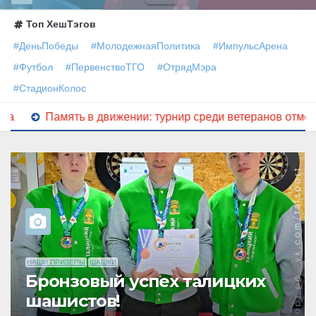
Топ ХешТэгов
ДеньПобеды
МолодежнаяПолитика
ИмпульсАрена
Футбол
ПервенствоТГО
ОтрядМэра
СтадионКолос
движении: турнир среди ветеранов отметил 115‑летие Нико
НАШИ ПРИЗЕРЫ
РУКОПАШНЫЙ БОЙ
Талицкие спортсмены
покоряют «Кубок Черного
моря»