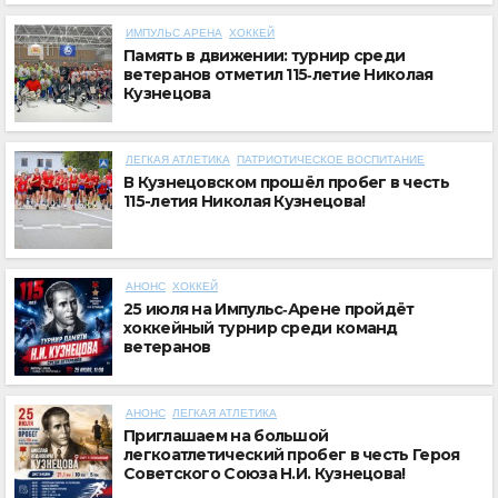
ИМПУЛЬС АРЕНА
ХОККЕЙ
Память в движении: турнир среди
ветеранов отметил 115‑летие Николая
Кузнецова
ЛЕГКАЯ АТЛЕТИКА
ПАТРИОТИЧЕСКОЕ ВОСПИТАНИЕ
В Кузнецовском прошёл пробег в честь
115-летия Николая Кузнецова!
АНОНС
ХОККЕЙ
25 июля на Импульс‑Арене пройдёт
хоккейный турнир среди команд
ветеранов
АНОНС
ЛЕГКАЯ АТЛЕТИКА
Приглашаем на большой
легкоатлетический пробег в честь Героя
Советского Союза Н.И. Кузнецова!