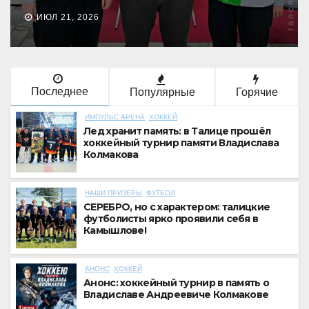
ИЮЛ 4, 2026
Последнее
Популярные
Горячие
ИМПУЛЬС АРЕНА
ХОККЕЙ
Лед хранит память: в Талице прошёл
хоккейный турнир памяти Владислава
Колмакова
НАШИ ПРИЗЕРЫ
ФУТБОЛ
СЕРЕБРО, но с характером: талицкие
футболисты ярко проявили себя в
Камышлове!
АНОНС
ХОККЕЙ
Анонс: хоккейный турнир в память о
Владиславе Андреевиче Колмакове