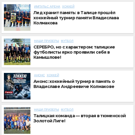
ИМПУЛЬС АРЕНА
ХОККЕЙ
Лед хранит память: в Талице прошёл
хоккейный турнир памяти Владислава
Колмакова
НАШИ ПРИЗЕРЫ
ФУТБОЛ
СЕРЕБРО, но с характером: талицкие
футболисты ярко проявили себя в
Камышлове!
АНОНС
ХОККЕЙ
Анонс: хоккейный турнир в память о
Владиславе Андреевиче Колмакове
НАШИ ПРИЗЕРЫ
ФУТБОЛ
Талицкая команда — вторая в тюменской
Золотой Лиге!