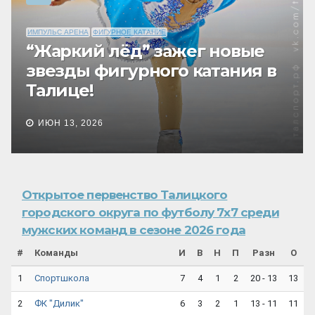
ИМПУЛЬС АРЕНА
ХОККЕЙ
Хоккейная “битва
поколений” на “Импульс-
в
Арене”: дети снова победили
родителей!
ИЮН 6, 2026
Открытое первенство Талицкого
городского округа по футболу 7х7 среди
мужских команд в сезоне 2026 года
#
Команды
И
В
Н
П
Разн
О
1
7
4
1
2
20 - 13
13
Спортшкола
2
6
3
2
1
13 - 11
11
ФК "Дилик"