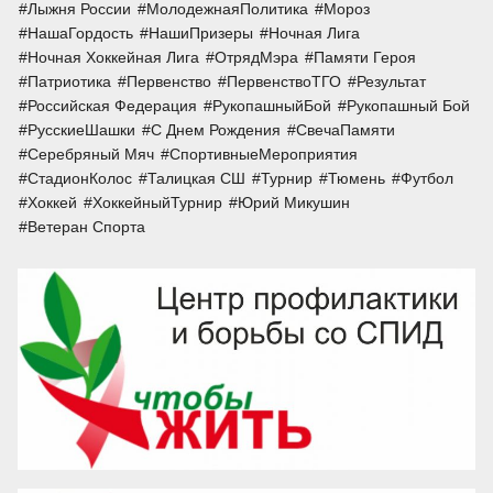
Лыжня России
МолодежнаяПолитика
Мороз
НашаГордость
НашиПризеры
Ночная Лига
Ночная Хоккейная Лига
ОтрядМэра
Памяти Героя
Патриотика
Первенство
ПервенствоТГО
Результат
Российская Федерация
РукопашныйБой
Рукопашный Бой
РусскиеШашки
С Днем Рождения
СвечаПамяти
Серебряный Мяч
СпортивныеМероприятия
СтадионКолос
Талицкая СШ
Турнир
Тюмень
Футбол
Хоккей
ХоккейныйТурнир
Юрий Микушин
Ветеран Спорта