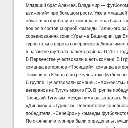
Младший брат Алексея, Владимир — футболом ст
движений» при большом росте. Уже в младшей
области по футболу, их команда всегда была з
вошел в состав сборной команды Талицкого рай
соревнованиях зона «Урал» в Башкирии, где 
туров голы в ворота соперников забивал имен
в развитие футбола нашего района. В 2017 году
В Первенстве участвовали шесть команд. В I г
команда ветеранов «Троицкий», команда ветер
Тюмени и п.Юшала) по результатам футбольных
В группе II участвовали команды: «Хоккеисты» 
ветеранов из Тугулымского ГО. В группе побе
Троицкий-Тугулым, между ними разыгралась бор
«Динамо» и «Туринск». Победителем соревнован
победителя. «Серебро» у команды футболистов
По окончанию турнира были определены лучшие