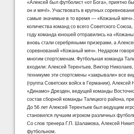
«Алексей был футболист «от Бога», приятно был
он и мяч!». Участвовать в крупных соревновани
самые значимые в то время — «Кожаный мяч». 
количества команд со всего Советского Союза,
году команда юношей отправились на «Кожаный 
вновь стали серебряными призерами, а Алекс
соревнований «Кожаный мяч». Недаром говорят 
многим спортсменам. Футбольная команда Тали
входили: Алексей Терентьев, Виктор Николаев,
техникуме эти спортсмены «закрывали» все вид
(группа Советских войск в Германии), Алексей
«Динамо» Дрезден, ведущей команды Восточной
состав сборной команды Талицкого района, пре
До 56 лет Алексей Терентьев был ведущим игр
становился лучшим игроком различных футбол
Со слов тренера Г.П. Шаламова, Алексей Никит
футбольном.