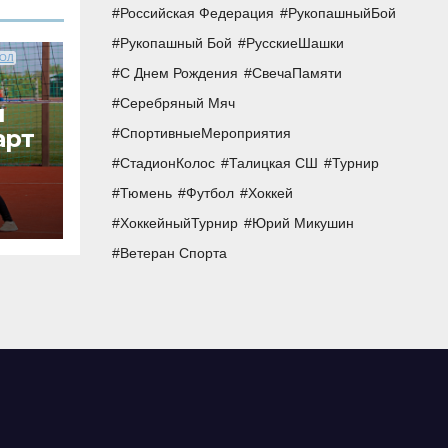
Российская Федерация
РукопашныйБой
Рукопашный Бой
РусскиеШашки
ОЛ
С Днем Рождения
СвечаПамяти
Серебряный Мяч
и
арт
СпортивныеМероприятия
СтадионКолос
Талицкая СШ
Турнир
Тюмень
Футбол
Хоккей
й
ХоккейныйТурнир
Юрий Микушин
Ветеран Спорта