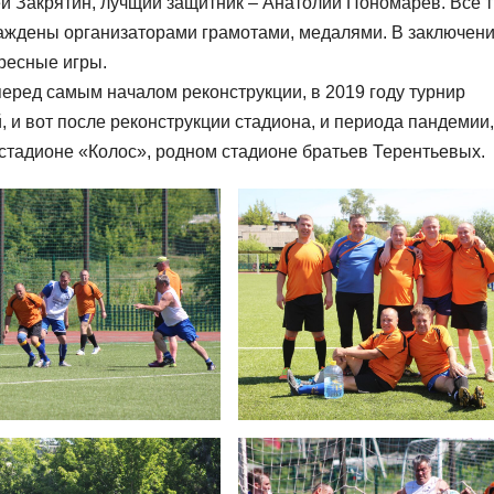
й Закрятин, лучщий защитник – Анатолий Пономарев. Все 
аждены организаторами грамотами, медалями. В заключен
ресные игры.
перед самым началом реконструкции, в 2019 году турнир
, и вот после реконструкции стадиона, и периода пандемии,
 стадионе «Колос», родном стадионе братьев Терентьевых.