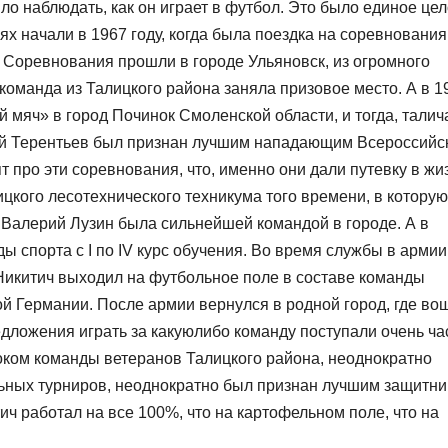
о наблюдать, как он играет в футбол. Это было единое цел
ях начали в 1967 году, когда была поездка на соревнования
Соревнования прошли в городе Ульяновск, из огромного
 команда из Талицкого района заняла призовое место. А в 1
мяч» в город Починок Смоленской области, и тогда, талич
ей Терентьев был признан лучшим нападающим Всероссийс
про эти соревнования, что, именно они дали путевку в жи
цкого лесотехнического техникума того времени, в которую
 Валерий Лузин была сильнейшей командой в городе. А в
ы спорта с I по IV курс обучения. Во время службы в армии
 Никитич выходил на футбольное поле в составе команды
 Германии. После армии вернулся в родной город, где во
дложения играть за какуюлибо команду поступали очень ча
оком команды ветеранов Талицкого района, неоднократно
ьных турниров, неоднократно был признан лучшим защитни
ич работал на все 100%, что на картофельном поле, что на