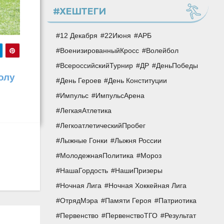
#ХЕШТЕГИ
12 Декабря
22Июня
АРБ
ВоенизированныйКросс
Волейбол
ВсероссийскийТурнир
ДР
ДеньПобеды
олу
День Героев
День Конституции
Импульс
ИмпульсАрена
ЛегкаяАтлетика
ЛегкоатлетическийПробег
Лыжные Гонки
Лыжня России
МолодежнаяПолитика
Мороз
НашаГордость
НашиПризеры
Ночная Лига
Ночная Хоккейная Лига
ОтрядМэра
Памяти Героя
Патриотика
Первенство
ПервенствоТГО
Результат