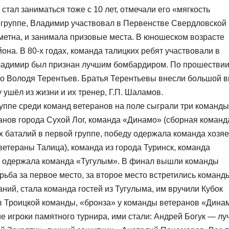
ал заниматься тоже с 10 лет, отмечали его «мягкость
 группе, Владимир участвовал в Первенстве Свердловской
аметна, и занимала призовые места. В юношеском возрасте
она. В 80-х годах, команда талицких ребят участвовали в
Владимир был признан лучшим бомбардиром. По прошествии
но Володя Терентьев. Братья Терентьевы внесли большой в
 ушёл из жизни и их тренер, Г.П. Шаламов.
руппе среди команд ветеранов на поле сыграли три команды
анов города Сухой Лог, команда «Динамо» (сборная команд
 баталий в первой группе, победу одержала команда хозяе
ветераны Талица), команда из города Туринск, команда
ду одержала команда «Тугулым». В финал вышли команды
ьба за первое место, за второе место встретились команд
ий, стала команда гостей из Тугулыма, им вручили Кубок
 Троицкой команды, «бронза» у команды ветеранов «Дина
 игроки памятного турнира, ими стали: Андрей Богук — л