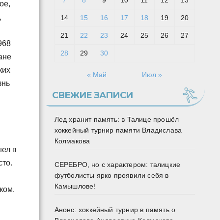
7
8
9
10
11
12
13
ое,
,
14
15
16
17
18
19
20
21
22
23
24
25
26
27
968
28
29
30
ане
ких
« Май
Июл »
знь
СВЕЖИЕ ЗАПИСИ
Лед хранит память: в Талице прошёл
хоккейный турнир памяти Владислава
Колмакова
шел в
сто.
СЕРЕБРО, но с характером: талицкие
футболисты ярко проявили себя в
Камышлове!
ком.
Анонс: хоккейный турнир в память о