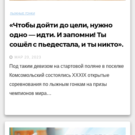
ЛЫЖНЫЕ ГОНКИ
«Чтобы дойти до цели, нужно
одно — идти. И запомни! Ты
сошёл с пьедестала, и ты никто».
Г.С. Вепрев.
МАР 20, 2023
Под таким девизом на стартовой поляне в поселке
Комсомольский состоялись XXXIX открытые
соревнования по лыжным гонкам на призы
чемпионов мира…