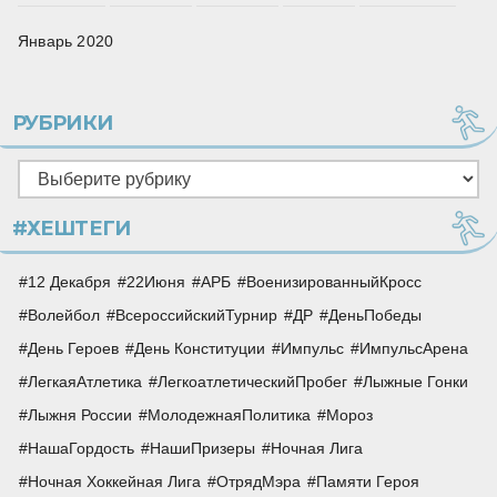
Январь 2020
РУБРИКИ
Рубрики
#ХЕШТЕГИ
12 Декабря
22Июня
АРБ
ВоенизированныйКросс
Волейбол
ВсероссийскийТурнир
ДР
ДеньПобеды
День Героев
День Конституции
Импульс
ИмпульсАрена
ЛегкаяАтлетика
ЛегкоатлетическийПробег
Лыжные Гонки
Лыжня России
МолодежнаяПолитика
Мороз
НашаГордость
НашиПризеры
Ночная Лига
Ночная Хоккейная Лига
ОтрядМэра
Памяти Героя