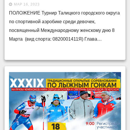
девочек, посвященный
МАР 16, 2023
Международному женскому
ПОЛОЖЕНИЕ Турнир Талицкого городского округа
дню — 8 Марта
по спортивной аэробике среди девочек,
посвященный Международному женскому дню 8
Марта (вид спорта: 0820001411Я) Глава…