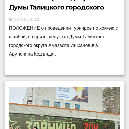
Думы Талицкого городского
округа Амазаспа Ишхановича
МАР 22, 2023
Арутюняна
ПОЛОЖЕНИЕ о проведении турниров по хоккею с
шайбой, на призы депутата Думы Талицкого
городского округа Амазаспа Ишхановича
Арутюняна Код вида…