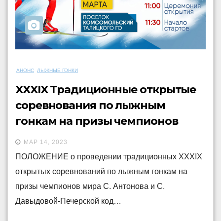
АНОНС
ЛЫЖНЫЕ ГОНКИ
XXXIX Традиционные открытые
соревнования по лыжным
гонкам на призы чемпионов
мира С. Антонова и С.
МАР 14, 2023
Давыдовой-Печерской
ПОЛОЖЕНИЕ о проведении традиционных XXXIX
открытых соревнований по лыжным гонкам на
призы чемпионов мира С. Антонова и С.
Давыдовой-Печерской код…