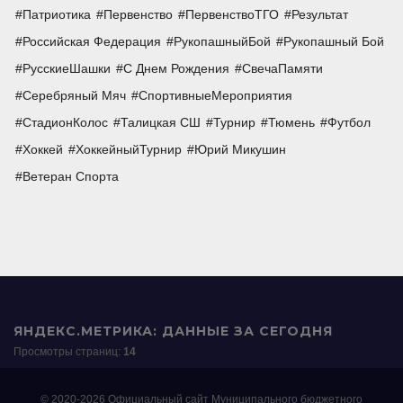
Патриотика
Первенство
ПервенствоТГО
Результат
Российская Федерация
РукопашныйБой
Рукопашный Бой
РусскиеШашки
С Днем Рождения
СвечаПамяти
Серебряный Мяч
СпортивныеМероприятия
СтадионКолос
Талицкая СШ
Турнир
Тюмень
Футбол
Хоккей
ХоккейныйТурнир
Юрий Микушин
Ветеран Спорта
ЯНДЕКС.МЕТРИКА: ДАННЫЕ ЗА СЕГОДНЯ
Просмотры страниц:
14
© 2020-2026 Официальный сайт Муниципального бюджетного