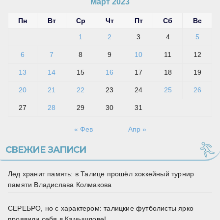
Март 2023
Пн
Вт
Ср
Чт
Пт
Сб
Вс
1
2
3
4
5
6
7
8
9
10
11
12
13
14
15
16
17
18
19
20
21
22
23
24
25
26
27
28
29
30
31
« Фев
Апр »
СВЕЖИЕ ЗАПИСИ
Лед хранит память: в Талице прошёл хоккейный турнир
памяти Владислава Колмакова
СЕРЕБРО, но с характером: талицкие футболисты ярко
проявили себя в Камышлове!