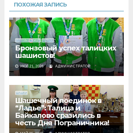
ПОХОЖАЯ ЗАПИСЬ
НАШИ ПРИЗЕРЫ
ШАШКИ
Бронзовый успех талицких
шашистов!
ИЮЛ 21, 2026
АДМИНИСТРАТОР
ШАШКИ
Шашечный поединок в
“Ладье”: Талица и
Байкалово сразились в
честь Дня Пограничника!