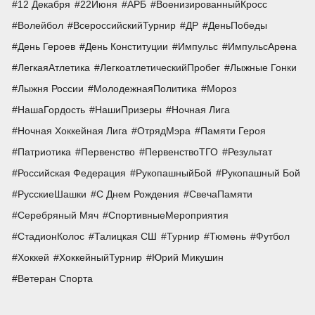
12 Декабря
22Июня
АРБ
ВоенизированныйКросс
Волейбол
ВсероссийскийТурнир
ДР
ДеньПобеды
День Героев
День Конституции
Импульс
ИмпульсАрена
ЛегкаяАтлетика
ЛегкоатлетическийПробег
Лыжные Гонки
Лыжня России
МолодежнаяПолитика
Мороз
НашаГордость
НашиПризеры
Ночная Лига
Ночная Хоккейная Лига
ОтрядМэра
Памяти Героя
Патриотика
Первенство
ПервенствоТГО
Результат
Российская Федерация
РукопашныйБой
Рукопашный Бой
РусскиеШашки
С Днем Рождения
СвечаПамяти
Серебряный Мяч
СпортивныеМероприятия
СтадионКолос
Талицкая СШ
Турнир
Тюмень
Футбол
Хоккей
ХоккейныйТурнир
Юрий Микушин
Ветеран Спорта