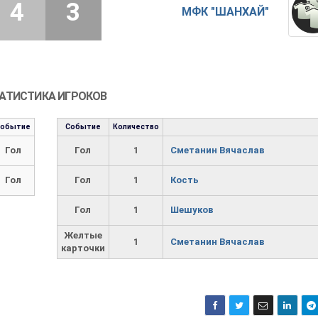
4
3
МФК "ШАНХАЙ"
АТИСТИКА ИГРОКОВ
Событие
Событие
Количество
Гол
Гол
1
Сметанин Вячаслав
Гол
Гол
1
Кость
Гол
1
Шешуков
Желтые
1
Сметанин Вячаслав
карточки