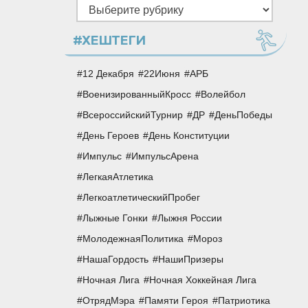
Рубрики
#ХЕШТЕГИ
12 Декабря
22Июня
АРБ
ВоенизированныйКросс
Волейбол
ВсероссийскийТурнир
ДР
ДеньПобеды
День Героев
День Конституции
Импульс
ИмпульсАрена
ЛегкаяАтлетика
ЛегкоатлетическийПробег
Лыжные Гонки
Лыжня России
МолодежнаяПолитика
Мороз
НашаГордость
НашиПризеры
Ночная Лига
Ночная Хоккейная Лига
ОтрядМэра
Памяти Героя
Патриотика