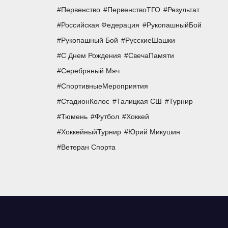
Первенство
ПервенствоТГО
Результат
Российская Федерация
РукопашныйБой
Рукопашный Бой
РусскиеШашки
С Днем Рождения
СвечаПамяти
Серебряный Мяч
СпортивныеМероприятия
СтадионКолос
Талицкая СШ
Турнир
Тюмень
Футбол
Хоккей
ХоккейныйТурнир
Юрий Микушин
Ветеран Спорта