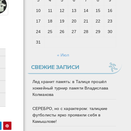
3
4
5
6
7
8
9
10
11
12
13
14
15
16
17
18
19
20
21
22
23
24
25
26
27
28
29
30
31
« Июл
СВЕЖИЕ ЗАПИСИ
Лед хранит память: в Талице прошёл
хоккейный турнир памяти Владислава
Колмакова
СЕРЕБРО, но с характером: талицкие
футболисты ярко проявили себя в
Камышлове!