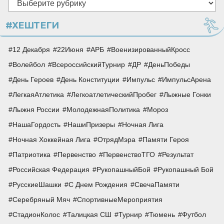
Рубрики
#ХЕШТЕГИ
12 Декабря
22Июня
АРБ
ВоенизированныйКросс
Волейбол
ВсероссийскийТурнир
ДР
ДеньПобеды
День Героев
День Конституции
Импульс
ИмпульсАрена
ЛегкаяАтлетика
ЛегкоатлетическийПробег
Лыжные Гонки
Лыжня России
МолодежнаяПолитика
Мороз
НашаГордость
НашиПризеры
Ночная Лига
Ночная Хоккейная Лига
ОтрядМэра
Памяти Героя
Патриотика
Первенство
ПервенствоТГО
Результат
Российская Федерация
РукопашныйБой
Рукопашный Бой
РусскиеШашки
С Днем Рождения
СвечаПамяти
Серебряный Мяч
СпортивныеМероприятия
СтадионКолос
Талицкая СШ
Турнир
Тюмень
Футбол