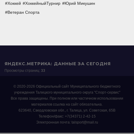
Хоккей
ХоккейныйТурнир
Юрий Микушин
Ветеран Спорта
ЯНДЕКС.МЕТРИКА: ДАННЫЕ ЗА СЕГОДНЯ
Просмотры страниц:
33
© 2020-2026 Официальный сайт Муниципального бюджетного
учреждения Талицкого муниципального округа "Спорт-сервис"
Все права защищены. При полном или частичном использовании
материалов ссылка на сайт обязательна.
623640, Свердловская обл., г. Талица, ул. Советская, 65В
Телефон/факс: +7(34371) 2-42-15
Электронная почта: talsport@mail.ru