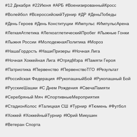
12 Декабря
22Июня
АРБ
ВоенизированныйКросс
Волейбол
ВсероссийскийТурнир
ДР
ДеньПобеды
День Героев
День Конституции
Импульс
ИмпульсАрена
ЛегкаяАтлетика
ЛегкоатлетическийПробег
Лыжные Гонки
Лыжня России
МолодежнаяПолитика
Мороз
НашаГордость
НашиПризеры
Ночная Лига
Ночная Хоккейная Лига
ОтрядМэра
Памяти Героя
Патриотика
Первенство
ПервенствоТГО
Результат
Российская Федерация
РукопашныйБой
Рукопашный Бой
РусскиеШашки
С Днем Рождения
СвечаПамяти
Серебряный Мяч
СпортивныеМероприятия
СтадионКолос
Талицкая СШ
Турнир
Тюмень
Футбол
Хоккей
ХоккейныйТурнир
Юрий Микушин
Ветеран Спорта