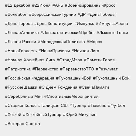
12 Декабря
22Июня
АРБ
ВоенизированныйКросс
Волейбол
ВсероссийскийТурнир
ДР
ДеньПобеды
День Героев
День Конституции
Импульс
ИмпульсАрена
ЛегкаяАтлетика
ЛегкоатлетическийПробег
Лыжные Гонки
Лыжня России
МолодежнаяПолитика
Мороз
НашаГордость
НашиПризеры
Ночная Лига
Ночная Хоккейная Лига
ОтрядМэра
Памяти Героя
Патриотика
Первенство
ПервенствоТГО
Результат
Российская Федерация
РукопашныйБой
Рукопашный Бой
РусскиеШашки
С Днем Рождения
СвечаПамяти
Серебряный Мяч
СпортивныеМероприятия
СтадионКолос
Талицкая СШ
Турнир
Тюмень
Футбол
Хоккей
ХоккейныйТурнир
Юрий Микушин
Ветеран Спорта