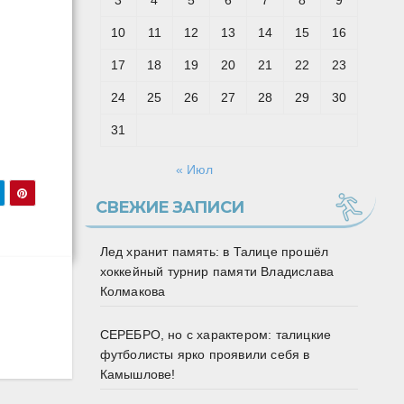
3
4
5
6
7
8
9
10
11
12
13
14
15
16
17
18
19
20
21
22
23
24
25
26
27
28
29
30
31
« Июл
СВЕЖИЕ ЗАПИСИ
Лед хранит память: в Талице прошёл
хоккейный турнир памяти Владислава
Колмакова
СЕРЕБРО, но с характером: талицкие
футболисты ярко проявили себя в
Камышлове!