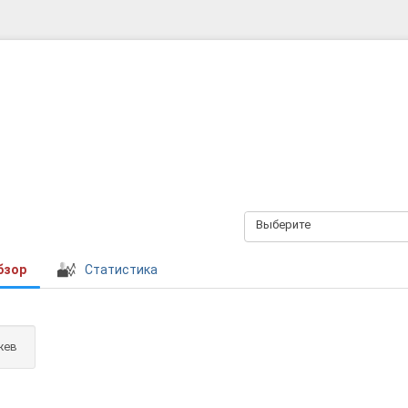
Выберите
бзор
Статистика
жев