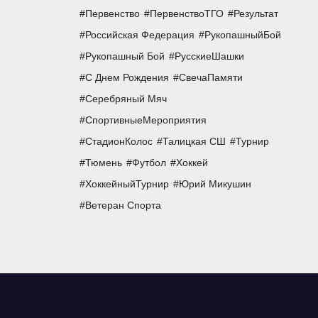
Первенство
ПервенствоТГО
Результат
Российская Федерация
РукопашныйБой
Рукопашный Бой
РусскиеШашки
С Днем Рождения
СвечаПамяти
Серебряный Мяч
СпортивныеМероприятия
СтадионКолос
Талицкая СШ
Турнир
Тюмень
Футбол
Хоккей
ХоккейныйТурнир
Юрий Микушин
Ветеран Спорта