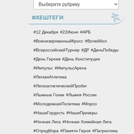
Рубрики
#ХЕШТЕГИ
12 Декабря
22Июня
АРБ
ВоенизированныйКросс
Волейбол
ВсероссийскийТурнир
ДР
ДеньПобеды
День Героев
День Конституции
Импульс
ИмпульсАрена
ЛегкаяАтлетика
ЛегкоатлетическийПробег
Лыжные Гонки
Лыжня России
МолодежнаяПолитика
Мороз
НашаГордость
НашиПризеры
Ночная Лига
Ночная Хоккейная Лига
ОтрядМэра
Памяти Героя
Патриотика