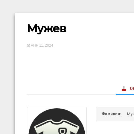
Мужев
АПР 11, 2024
О
Фамилия:
Му