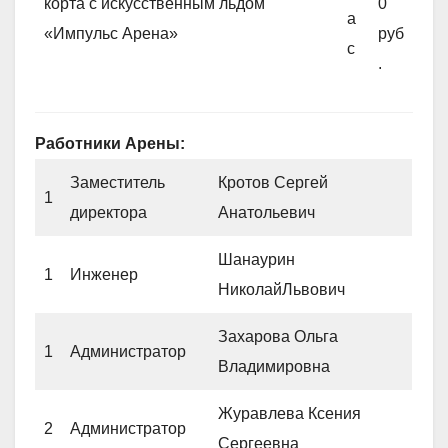
корта с искусственным льдом
0
а
«Импульс Арена»
руб
с
.
Работники Арены:
Заместитель
Кротов Сергей
1
директора
Анатольевич
Шанаурин
1
Инженер
НиколайЛьвович
Захарова Ольга
1
Администратор
Владимировна
Журавлева Ксения
2
Администратор
Сергеевна