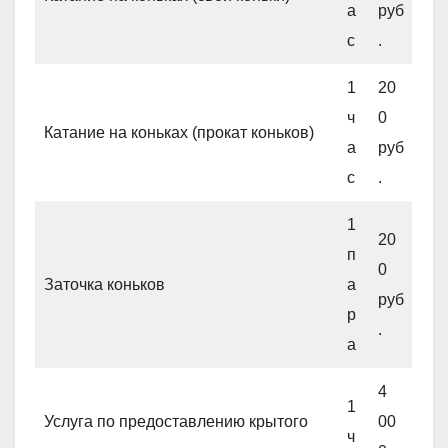
а
руб
с
.
1
20
ч
0
Катание на коньках (прокат коньков)
а
руб
с
.
1
20
п
0
Заточка коньков
а
руб
р
.
а
4
1
Услуга по предоставлению крытого
00
ч