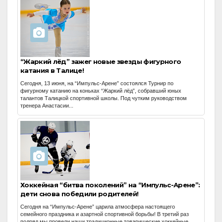
“Жаркий лёд” зажег новые звезды фигурного
катания в Талице!
Сегодня, 13 июня, на “Импульс-Арене” состоялся Турнир по
фигурному катанию на коньках “Жаркий лёд”, собравший юных
талантов Талицкой спортивной школы. Под чутким руководством
тренера Анастасии...
Хоккейная “битва поколений” на “Импульс-Арене”:
дети снова победили родителей!
Сегодня на “Импульс-Арене” царила атмосфера настоящего
семейного праздника и азартной спортивной борьбы! В третий раз
подряд мы провели наши традиционные товарищеские хоккейные