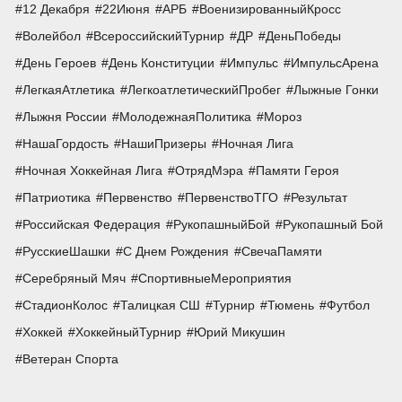
12 Декабря
22Июня
АРБ
ВоенизированныйКросс
Волейбол
ВсероссийскийТурнир
ДР
ДеньПобеды
День Героев
День Конституции
Импульс
ИмпульсАрена
ЛегкаяАтлетика
ЛегкоатлетическийПробег
Лыжные Гонки
Лыжня России
МолодежнаяПолитика
Мороз
НашаГордость
НашиПризеры
Ночная Лига
Ночная Хоккейная Лига
ОтрядМэра
Памяти Героя
Патриотика
Первенство
ПервенствоТГО
Результат
Российская Федерация
РукопашныйБой
Рукопашный Бой
РусскиеШашки
С Днем Рождения
СвечаПамяти
Серебряный Мяч
СпортивныеМероприятия
СтадионКолос
Талицкая СШ
Турнир
Тюмень
Футбол
Хоккей
ХоккейныйТурнир
Юрий Микушин
Ветеран Спорта