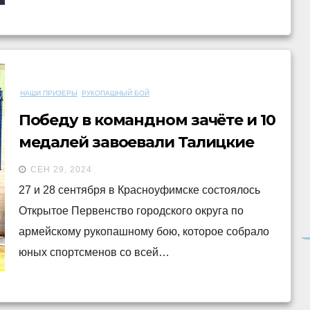
НАШИ ПРИЗЕРЫ
РУКОПАШНЫЙ БОЙ
Победу в командном зачёте и 10
медалей завоевали Талицкие
бойцы на соревнованиях в
СЕН 29, 2024
Красноуфимске
27 и 28 сентября в Красноуфимске состоялось
Открытое Первенство городского округа по
армейскому рукопашному бою, которое собрало
юных спортсменов со всей…