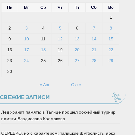
Пн
Вт
Ср
Чт
Пт
Сб
Вс
1
2
3
4
5
6
7
8
9
10
11
12
13
14
15
16
17
18
19
20
21
22
23
24
25
26
27
28
29
30
« Авг
Окт »
СВЕЖИЕ ЗАПИСИ
Лед хранит память: в Талице прошёл хоккейный турнир
памяти Владислава Колмакова
СЕРЕБРО, но с характером: талицкие футболисты ярко