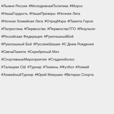
Лыжня России
МолодежнаяПолитика
Мороз
НашаГордость
НашиПризеры
Ночная Лига
Ночная Хоккейная Лига
ОтрядМэра
Памяти Героя
Патриотика
Первенство
ПервенствоТГО
Результат
Российская Федерация
РукопашныйБой
Рукопашный Бой
РусскиеШашки
С Днем Рождения
СвечаПамяти
Серебряный Мяч
СпортивныеМероприятия
СтадионКолос
Талицкая СШ
Турнир
Тюмень
Футбол
Хоккей
ХоккейныйТурнир
Юрий Микушин
Ветеран Спорта