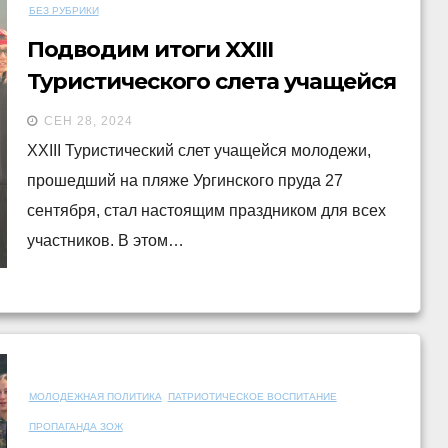
БЕЗ РУБРИКИ
Подводим итоги XXIII
Туристического слета учащейся
молодежи!
СЕН 28, 2024
XXIII Туристический слет учащейся молодежи,
прошедший на пляже Ургинского пруда 27
сентября, стал настоящим праздником для всех
участников. В этом…
МОЛОДЕЖНАЯ ПОЛИТИКА
ПАТРИОТИЧЕСКОЕ ВОСПИТАНИЕ
ПРОПАГАНДА ЗОЖ