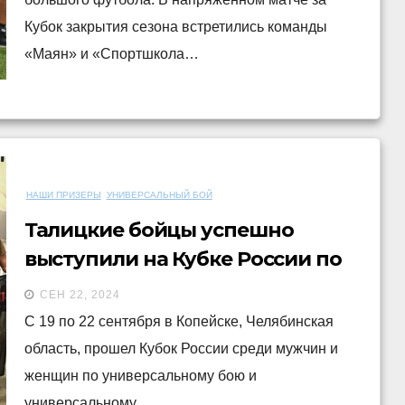
Кубок закрытия сезона встретились команды
«Маян» и «Спортшкола…
НАШИ ПРИЗЕРЫ
УНИВЕРСАЛЬНЫЙ БОЙ
Талицкие бойцы успешно
выступили на Кубке России по
универсальному бою!
СЕН 22, 2024
С 19 по 22 сентября в Копейске, Челябинская
область, прошел Кубок России среди мужчин и
женщин по универсальному бою и
универсальному…