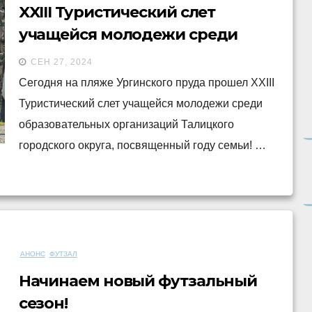
XXIII Туристический слет
учащейся молодежи среди
образовательных организаций
СЕН 27, 2024
Талицкого ГО
Сегодня на пляже Ургинского пруда прошел XXIII
Туристический слет учащейся молодежи среди
образовательных организаций Талицкого
городского округа, посвященный году семьи! …
АНОНС
ФУТЗАЛ
Начинаем новый футзальный
сезон!