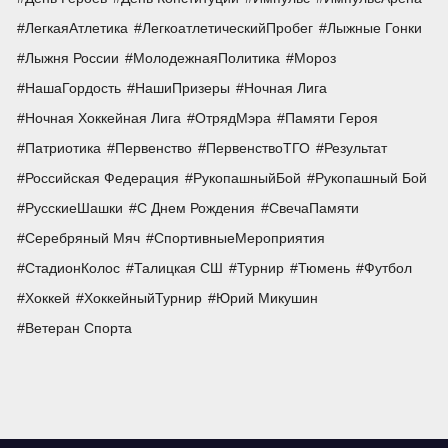
ЛегкаяАтлетика
ЛегкоатлетическийПробег
Лыжные Гонки
Лыжня России
МолодежнаяПолитика
Мороз
НашаГордость
НашиПризеры
Ночная Лига
Ночная Хоккейная Лига
ОтрядМэра
Памяти Героя
Патриотика
Первенство
ПервенствоТГО
Результат
Российская Федерация
РукопашныйБой
Рукопашный Бой
РусскиеШашки
С Днем Рождения
СвечаПамяти
Серебряный Мяч
СпортивныеМероприятия
СтадионКолос
Талицкая СШ
Турнир
Тюмень
Футбол
Хоккей
ХоккейныйТурнир
Юрий Микушин
Ветеран Спорта