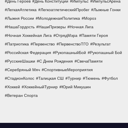
День Героев
День Конституции
Импульс
ИмпульсАрена
ЛегкаяАтлетика
ЛегкоатлетическийПробег
Лыжные Гонки
Лыжня России
МолодежнаяПолитика
Мороз
НашаГордость
НашиПризеры
Ночная Лига
Ночная Хоккейная Лига
ОтрядМэра
Памяти Героя
Патриотика
Первенство
ПервенствоТГО
Результат
Российская Федерация
РукопашныйБой
Рукопашный Бой
РусскиеШашки
С Днем Рождения
СвечаПамяти
Серебряный Мяч
СпортивныеМероприятия
СтадионКолос
Талицкая СШ
Турнир
Тюмень
Футбол
Хоккей
ХоккейныйТурнир
Юрий Микушин
Ветеран Спорта