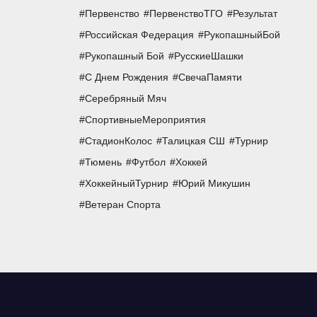
Первенство
ПервенствоТГО
Результат
Российская Федерация
РукопашныйБой
Рукопашный Бой
РусскиеШашки
С Днем Рождения
СвечаПамяти
Серебряный Мяч
СпортивныеМероприятия
СтадионКолос
Талицкая СШ
Турнир
Тюмень
Футбол
Хоккей
ХоккейныйТурнир
Юрий Микушин
Ветеран Спорта