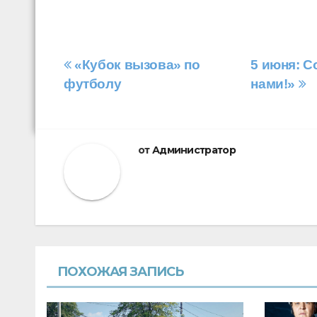
Навигация
«Кубок вызова» по
5 июня: С
футболу
нами!»
по
записям
от
Администратор
ПОХОЖАЯ ЗАПИСЬ