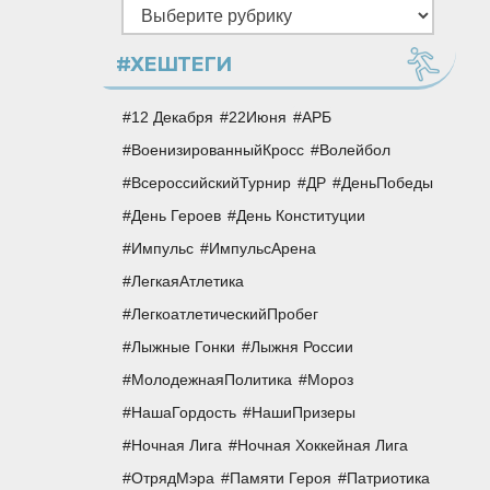
Рубрики
#ХЕШТЕГИ
12 Декабря
22Июня
АРБ
ВоенизированныйКросс
Волейбол
ВсероссийскийТурнир
ДР
ДеньПобеды
День Героев
День Конституции
Импульс
ИмпульсАрена
ЛегкаяАтлетика
ЛегкоатлетическийПробег
Лыжные Гонки
Лыжня России
МолодежнаяПолитика
Мороз
НашаГордость
НашиПризеры
Ночная Лига
Ночная Хоккейная Лига
ОтрядМэра
Памяти Героя
Патриотика