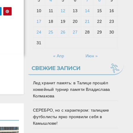
3
4
5
6
7
8
9
10
11
12
13
14
15
16
17
18
19
20
21
22
23
24
25
26
27
28
29
30
31
« Апр
Июн »
СВЕЖИЕ ЗАПИСИ
Лед хранит память: в Талице прошёл
хоккейный турнир памяти Владислава
Колмакова
СЕРЕБРО, но с характером: талицкие
футболисты ярко проявили себя в
Камышлове!