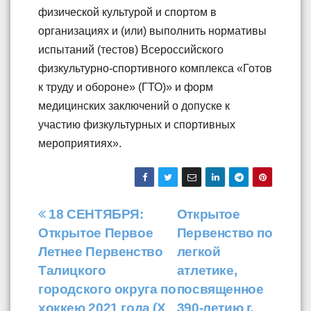
физической культурой и спортом в
организациях и (или) выполнить нормативы
испытаний (тестов) Всероссийского
физкультурно-спортивного комплекса «Готов
к труду и обороне» (ГТО)» и форм
медицинских заключений о допуске к
участию физкультурных и спортивных
мероприятиях».
Навигация
18 СЕНТЯБРЯ:
Открытое
Открытое Первое
Первенство по
по
Летнее Первенство
легкой
записям
Талицкого
атлетике,
городского округа по
посвященное
хоккею 2021 года (X
390-летию г.