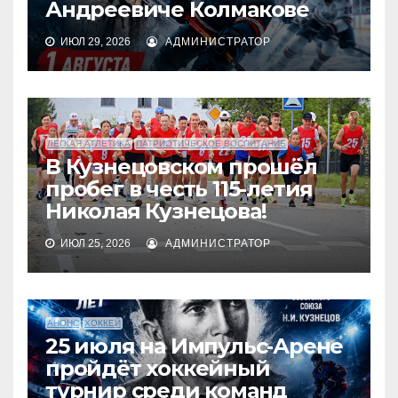
Андреевиче Колмакове
ИЮЛ 29, 2026
АДМИНИСТРАТОР
ЛЕГКАЯ АТЛЕТИКА
ПАТРИОТИЧЕСКОЕ ВОСПИТАНИЕ
В Кузнецовском прошёл
пробег в честь 115-летия
Николая Кузнецова!
ИЮЛ 25, 2026
АДМИНИСТРАТОР
АНОНС
ХОККЕЙ
25 июля на Импульс‑Арене
пройдёт хоккейный
турнир среди команд