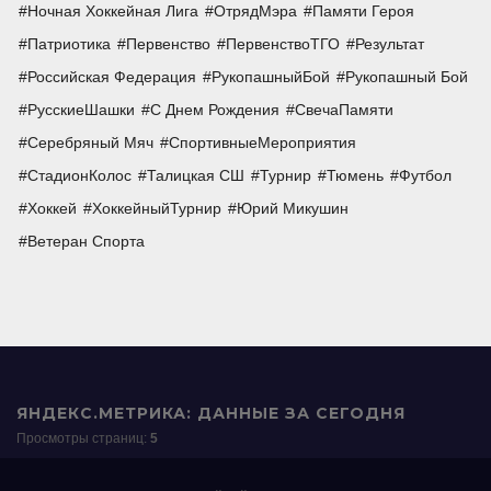
Ночная Хоккейная Лига
ОтрядМэра
Памяти Героя
Патриотика
Первенство
ПервенствоТГО
Результат
Российская Федерация
РукопашныйБой
Рукопашный Бой
РусскиеШашки
С Днем Рождения
СвечаПамяти
Серебряный Мяч
СпортивныеМероприятия
СтадионКолос
Талицкая СШ
Турнир
Тюмень
Футбол
Хоккей
ХоккейныйТурнир
Юрий Микушин
Ветеран Спорта
ЯНДЕКС.МЕТРИКА: ДАННЫЕ ЗА СЕГОДНЯ
Просмотры страниц:
5