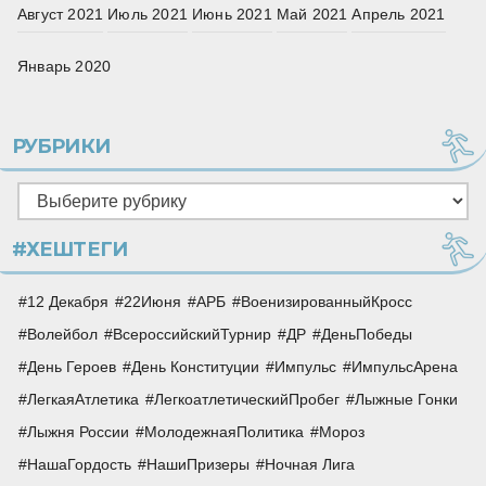
Август 2021
Июль 2021
Июнь 2021
Май 2021
Апрель 2021
Январь 2020
РУБРИКИ
Рубрики
#ХЕШТЕГИ
12 Декабря
22Июня
АРБ
ВоенизированныйКросс
Волейбол
ВсероссийскийТурнир
ДР
ДеньПобеды
День Героев
День Конституции
Импульс
ИмпульсАрена
ЛегкаяАтлетика
ЛегкоатлетическийПробег
Лыжные Гонки
Лыжня России
МолодежнаяПолитика
Мороз
НашаГордость
НашиПризеры
Ночная Лига