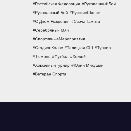
Российская Федерация
РукопашныйБой
Рукопашный Бой
РусскиеШашки
С Днем Рождения
СвечаПамяти
Серебряный Мяч
СпортивныеМероприятия
СтадионКолос
Талицкая СШ
Турнир
Тюмень
Футбол
Хоккей
ХоккейныйТурнир
Юрий Микушин
Ветеран Спорта