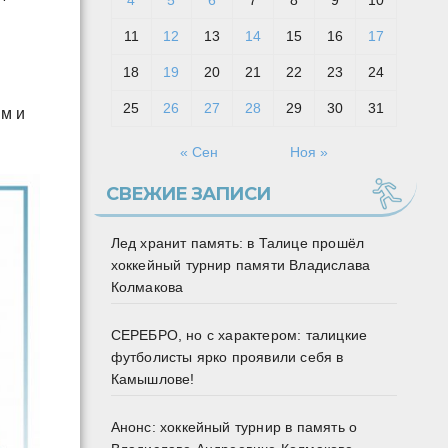
4
5
6
7
8
9
10
11
12
13
14
15
16
17
18
19
20
21
22
23
24
25
26
27
28
29
30
31
ям и
« Сен
Ноя »
СВЕЖИЕ ЗАПИСИ
Лед хранит память: в Талице прошёл
хоккейный турнир памяти Владислава
Колмакова
СЕРЕБРО, но с характером: талицкие
футболисты ярко проявили себя в
Камышлове!
Анонс: хоккейный турнир в память о