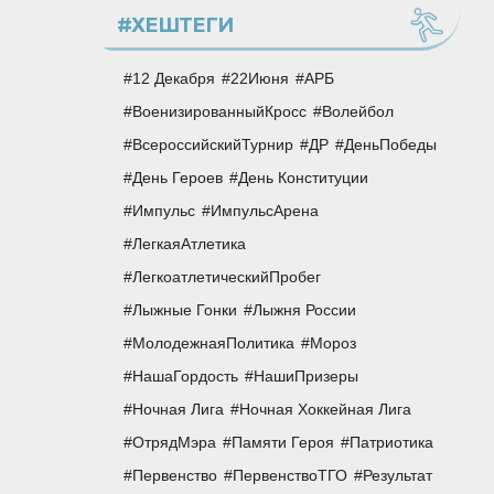
#ХЕШТЕГИ
12 Декабря
22Июня
АРБ
ВоенизированныйКросс
Волейбол
ВсероссийскийТурнир
ДР
ДеньПобеды
День Героев
День Конституции
Импульс
ИмпульсАрена
ЛегкаяАтлетика
ЛегкоатлетическийПробег
Лыжные Гонки
Лыжня России
МолодежнаяПолитика
Мороз
НашаГордость
НашиПризеры
Ночная Лига
Ночная Хоккейная Лига
ОтрядМэра
Памяти Героя
Патриотика
Первенство
ПервенствоТГО
Результат