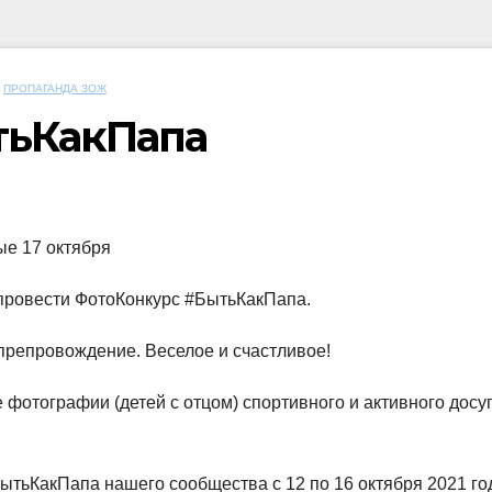
ПРОПАГАНДА ЗОЖ
тьКакПапа
ые 17 октября
провести ФотоКонкурс #БытьКакПапа.
препровождение. Веселое и счастливое!
отографии (детей с отцом) спортивного и активного досуг
ытьКакПапа нашего сообщества с 12 по 16 октября 2021 го