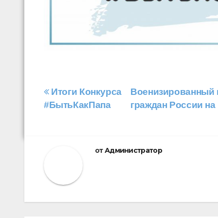
Навигация
Итоги Конкурса
Военизированный к
#БытьКакПапа
граждан России на
по
записям
от
Администратор