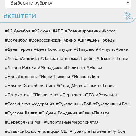
Рубрики
#ХЕШТЕГИ
12 Декабря
22Июня
АРБ
ВоенизированныйКросс
Волейбол
ВсероссийскийТурнир
ДР
ДеньПобеды
День Героев
День Конституции
Импульс
ИмпульсАрена
ЛегкаяАтлетика
ЛегкоатлетическийПробег
Лыжные Гонки
Лыжня России
МолодежнаяПолитика
Мороз
НашаГордость
НашиПризеры
Ночная Лига
Ночная Хоккейная Лига
ОтрядМэра
Памяти Героя
Патриотика
Первенство
ПервенствоТГО
Результат
Российская Федерация
РукопашныйБой
Рукопашный Бой
РусскиеШашки
С Днем Рождения
СвечаПамяти
Серебряный Мяч
СпортивныеМероприятия
СтадионКолос
Талицкая СШ
Турнир
Тюмень
Футбол