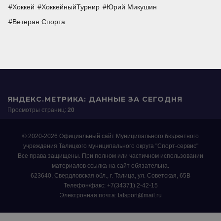
Хоккей
ХоккейныйТурнир
Юрий Микушин
Ветеран Спорта
ЯНДЕКС.МЕТРИКА: ДАННЫЕ ЗА СЕГОДНЯ
Просмотры страниц:
20
© 2020-2026 Официальный сайт Муниципального бюджетного
учреждения Талицкого муниципального округа "Спорт-сервис"
Все права защищены. При полном или частичном использовании
материалов ссылка на сайт обязательна.
623640, Свердловская обл., г. Талица, ул. Советская, 65В
Телефон/факс: +7(34371) 2-42-15
Электронная почта: talsport@mail.ru