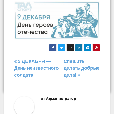
Навигация
3 ДЕКАБРЯ —
Спешите
День неизвестного
делать добрые
по
солдата
дела!
записям
от
Администратор