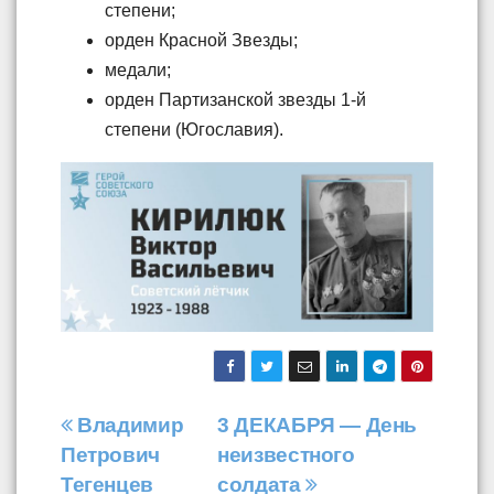
степени;
орден Красной Звезды;
медали;
орден Партизанской звезды 1-й
степени (Югославия).
Навигация
Владимир
3 ДЕКАБРЯ — День
Петрович
неизвестного
по
Тегенцев
солдата