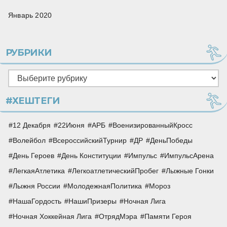
Январь 2020
РУБРИКИ
Рубрики
#ХЕШТЕГИ
12 Декабря
22Июня
АРБ
ВоенизированныйКросс
Волейбол
ВсероссийскийТурнир
ДР
ДеньПобеды
День Героев
День Конституции
Импульс
ИмпульсАрена
ЛегкаяАтлетика
ЛегкоатлетическийПробег
Лыжные Гонки
Лыжня России
МолодежнаяПолитика
Мороз
НашаГордость
НашиПризеры
Ночная Лига
Ночная Хоккейная Лига
ОтрядМэра
Памяти Героя