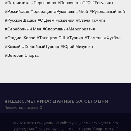
Патриотика
Первенство
ПервенствоТГО
Результат
Российская Федерация
РукопашныйБой
Рукопашный Бой
РусскиеШашки
С Днем Рождения
СвечаПамяти
Серебряный Мяч
СпортивныеМероприятия
СтадионКолос
Талицкая СШ
Турнир
Тюмень
Футбол
Хоккей
ХоккейныйТурнир
Юрий Микушин
Ветеран Спорта
ЯНДЕКС.МЕТРИКА: ДАННЫЕ ЗА СЕГОДНЯ
Просмотры страниц:
3
© 2020-2026 Официальный сайт Муниципального бюджетного
учреждения Талицкого муниципального округа "Спорт-сервис"