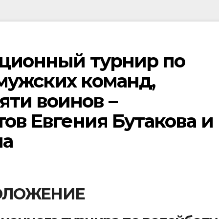
иционный турнир по
мужских команд,
ти воинов –
ов Евгения Бутакова и
на
ОЛОЖЕНИЕ