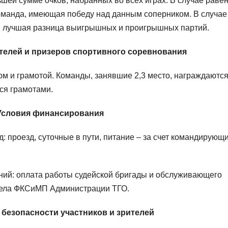
шей сумме очков, набранных во всех играх. В случае раве
команда, имеющая победу над данным соперником. В случае
тся лучшая разница выигрышных и проигрышных партий.
ителей и призеров спортивного соревнования
ом и грамотой. Команды, занявшие 2,3 место, награждаютс
ся грамотами.
 Условия финансирования
 проезд, суточные в пути, питание – за счет командирующ
ний: оплата работы судейской бригады и обслуживающего
тдела ФКСиМП Администрации ТГО.
 безопасности участников и зрителей