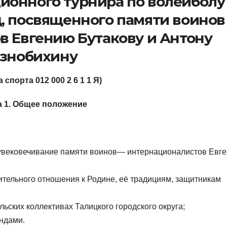
ионного турнира по волейболу
, посвященного памяти воинов 
в Евгению Бутакову и Антону
знобихину
 спорта 012 000 2 6 1 1 Я)
а 1. Общее положение
 увековечивание памяти воинов— интернационалистов Евг
тельного отношения к Родине, её традициям, защитникам
ьских коллективах Талицкого городского округа;
ндами.