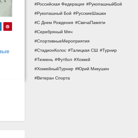
Российская Федерация
РукопашныйБой
Рукопашный Бой
РусскиеШашки
С Днем Рождения
СвечаПамяти
Серебряный Мяч
СпортивныеМероприятия
СтадионКолос
Талицкая СШ
Турнир
ные
Тюмень
Футбол
Хоккей
ХоккейныйТурнир
Юрий Микушин
Ветеран Спорта