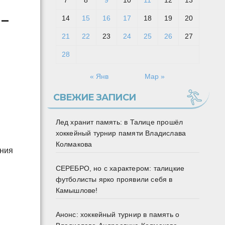
7
8
9
10
11
12
13
–
14
15
16
17
18
19
20
21
22
23
24
25
26
27
28
« Янв
Мар »
СВЕЖИЕ ЗАПИСИ
Лед хранит память: в Талице прошёл
хоккейный турнир памяти Владислава
Колмакова
ения
СЕРЕБРО, но с характером: талицкие
футболисты ярко проявили себя в
Камышлове!
Анонс: хоккейный турнир в память о