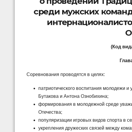
о проведении Традиц
среди мужских команд
интернационалисто
О
(Код вида
Глав
Соревнования проводятся в целях:
патриотического воспитания молодежи и
Бутакова и Антона Ознобихина;
формирования в молодежной среде уважи
Отечества;
популяризации игровых видов спорта в сел
укрепления дружеских связей между кома