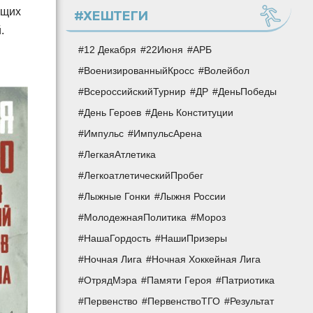
ющих
#ХЕШТЕГИ
.
12 Декабря
22Июня
АРБ
ВоенизированныйКросс
Волейбол
ВсероссийскийТурнир
ДР
ДеньПобеды
День Героев
День Конституции
Импульс
ИмпульсАрена
ЛегкаяАтлетика
ЛегкоатлетическийПробег
Лыжные Гонки
Лыжня России
МолодежнаяПолитика
Мороз
НашаГордость
НашиПризеры
Ночная Лига
Ночная Хоккейная Лига
ОтрядМэра
Памяти Героя
Патриотика
Первенство
ПервенствоТГО
Результат