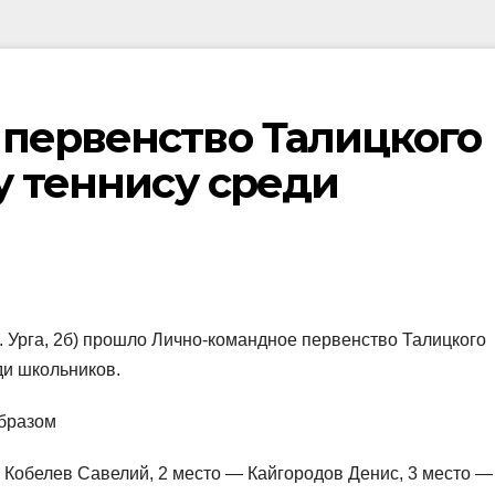
первенство Талицкого
у теннису среди
л. Урга, 2б) прошло Лично-командное первенство Талицкого
ди школьников.
бразом
 Кобелев Савелий, 2 место — Кайгородов Денис, 3 место —