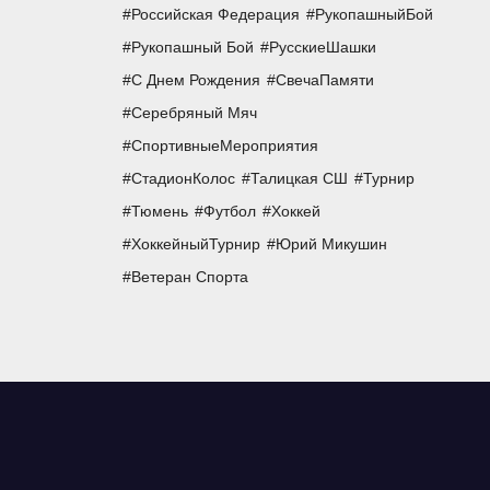
Российская Федерация
РукопашныйБой
Рукопашный Бой
РусскиеШашки
С Днем Рождения
СвечаПамяти
Серебряный Мяч
СпортивныеМероприятия
СтадионКолос
Талицкая СШ
Турнир
Тюмень
Футбол
Хоккей
ХоккейныйТурнир
Юрий Микушин
Ветеран Спорта