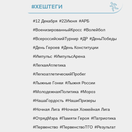
#ХЕШТЕГИ
12 Декабря
22Июня
АРБ
ВоенизированныйКросс
Волейбол
ВсероссийскийТурнир
ДР
ДеньПобеды
День Героев
День Конституции
Импульс
ИмпульсАрена
ЛегкаяАтлетика
ЛегкоатлетическийПробег
Лыжные Гонки
Лыжня России
МолодежнаяПолитика
Мороз
НашаГордость
НашиПризеры
Ночная Лига
Ночная Хоккейная Лига
ОтрядМэра
Памяти Героя
Патриотика
Первенство
ПервенствоТГО
Результат