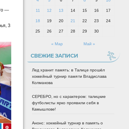
4
5
6
7
8
9
10
то —
11
12
13
14
15
16
17
18
19
20
21
22
23
24
ья, 3
25
26
27
28
29
30
« Мар
Май »
СВЕЖИЕ ЗАПИСИ
Лед хранит память: в Талице прошёл
хоккейный турнир памяти Владислава
Колмакова
СЕРЕБРО, но с характером: талицкие
футболисты ярко проявили себя в
Камышлове!
Анонс: хоккейный турнир в память о