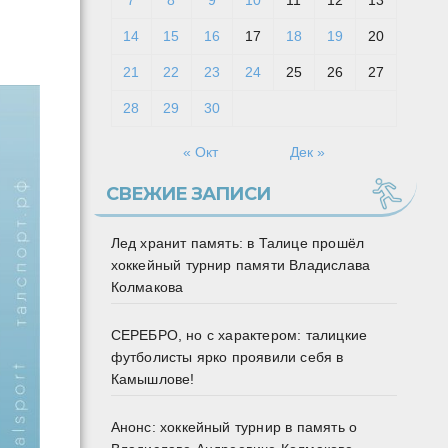
7
8
9
10
11
12
13
14
15
16
17
18
19
20
21
22
23
24
25
26
27
28
29
30
« Окт
Дек »
СВЕЖИЕ ЗАПИСИ
Лед хранит память: в Талице прошёл
хоккейный турнир памяти Владислава
Колмакова
СЕРЕБРО, но с характером: талицкие
футболисты ярко проявили себя в
Камышлове!
Анонс: хоккейный турнир в память о