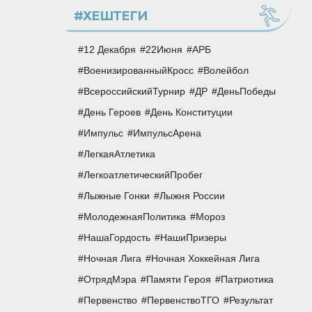
#ХЕШТЕГИ
12 Декабря
22Июня
АРБ
ВоенизированныйКросс
Волейбол
ВсероссийскийТурнир
ДР
ДеньПобеды
День Героев
День Конституции
Импульс
ИмпульсАрена
ЛегкаяАтлетика
ЛегкоатлетическийПробег
Лыжные Гонки
Лыжня России
МолодежнаяПолитика
Мороз
НашаГордость
НашиПризеры
Ночная Лига
Ночная Хоккейная Лига
ОтрядМэра
Памяти Героя
Патриотика
Первенство
ПервенствоТГО
Результат