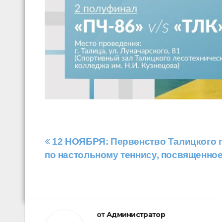
Навигация
12 НОЯБРЯ: Первенство Талицкого г
по настольному теннису, посвященно
по
записям
от
Администратор