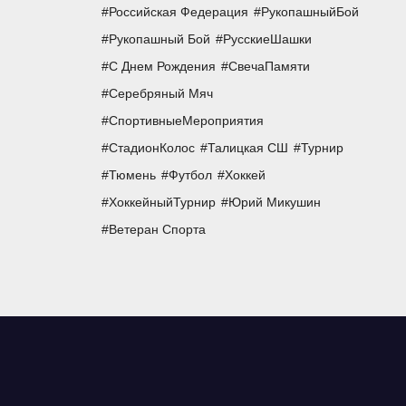
Российская Федерация
РукопашныйБой
Рукопашный Бой
РусскиеШашки
С Днем Рождения
СвечаПамяти
Серебряный Мяч
СпортивныеМероприятия
СтадионКолос
Талицкая СШ
Турнир
Тюмень
Футбол
Хоккей
ХоккейныйТурнир
Юрий Микушин
Ветеран Спорта