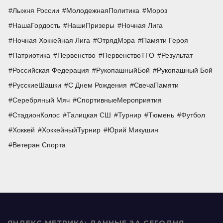
Лыжня России
МолодежнаяПолитика
Мороз
НашаГордость
НашиПризеры
Ночная Лига
Ночная Хоккейная Лига
ОтрядМэра
Памяти Героя
Патриотика
Первенство
ПервенствоТГО
Результат
Российская Федерация
РукопашныйБой
Рукопашный Бой
РусскиеШашки
С Днем Рождения
СвечаПамяти
Серебряный Мяч
СпортивныеМероприятия
СтадионКолос
Талицкая СШ
Турнир
Тюмень
Футбол
Хоккей
ХоккейныйТурнир
Юрий Микушин
Ветеран Спорта