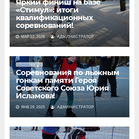
Яркий финиш на базе
«Стимул»: итоги
квалификационных
соревнований!
МАР 12, 2026
АДМИНИСТРАТОР
ЛЫЖНЫЕ ГОНКИ
Соревнования по лыжным
гонкам памяти Героя
Советского Союза Юрия
Исламова!
ЯНВ 29, 2025
АДМИНИСТРАТОР