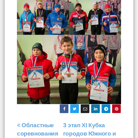
Навигация
Областные
3 этап XI Кубка
соревнования
городов Южного и