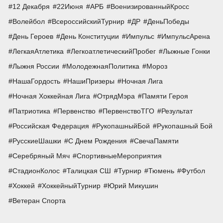
12 Декабря
22Июня
АРБ
ВоенизированныйКросс
Волейбол
ВсероссийскийТурнир
ДР
ДеньПобеды
День Героев
День Конституции
Импульс
ИмпульсАрена
ЛегкаяАтлетика
ЛегкоатлетическийПробег
Лыжные Гонки
Лыжня России
МолодежнаяПолитика
Мороз
НашаГордость
НашиПризеры
Ночная Лига
Ночная Хоккейная Лига
ОтрядМэра
Памяти Героя
Патриотика
Первенство
ПервенствоТГО
Результат
Российская Федерация
РукопашныйБой
Рукопашный Бой
РусскиеШашки
С Днем Рождения
СвечаПамяти
Серебряный Мяч
СпортивныеМероприятия
СтадионКолос
Талицкая СШ
Турнир
Тюмень
Футбол
Хоккей
ХоккейныйТурнир
Юрий Микушин
Ветеран Спорта