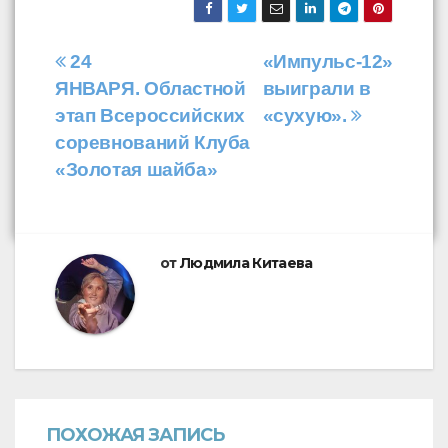
Навигация
24
«Импульс-12»
ЯНВАРЯ. Областной
выиграли в
по
этап Всероссийских
«сухую».
записям
соревнований Клуба
«Золотая шайба»
от
Людмила Китаева
ПОХОЖАЯ ЗАПИСЬ