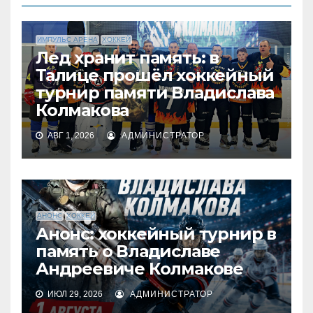
ИМПУЛЬС АРЕНА
ХОККЕЙ
Лед хранит память: в
Талице прошёл хоккейный
турнир памяти Владислава
Колмакова
АВГ 1, 2026
АДМИНИСТРАТОР
АНОНС
ХОККЕЙ
Анонс: хоккейный турнир в
память о Владиславе
Андреевиче Колмакове
ИЮЛ 29, 2026
АДМИНИСТРАТОР