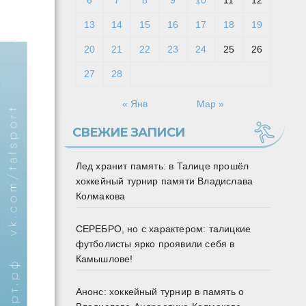
6
7
8
9
10
11
12
13
14
15
16
17
18
19
20
21
22
23
24
25
26
27
28
« Янв
Мар »
СВЕЖИЕ ЗАПИСИ
Лед хранит память: в Талице прошёл
хоккейный турнир памяти Владислава
Колмакова
СЕРЕБРО, но с характером: талицкие
футболисты ярко проявили себя в
Камышлове!
Анонс: хоккейный турнир в память о