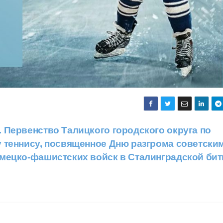
 Первенство Талицкого городского округа по
 теннису, посвященное Дню разгрома советски
мецко-фашистских войск в Сталинградской бит