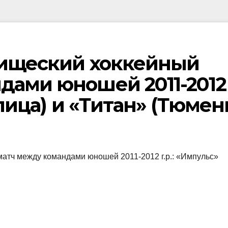
рищеский хоккейный
дами юношей 2011-2012
алица) и «Титан» (Тюмень
атч между командами юношей 2011-2012 г.р.: «Импульс»