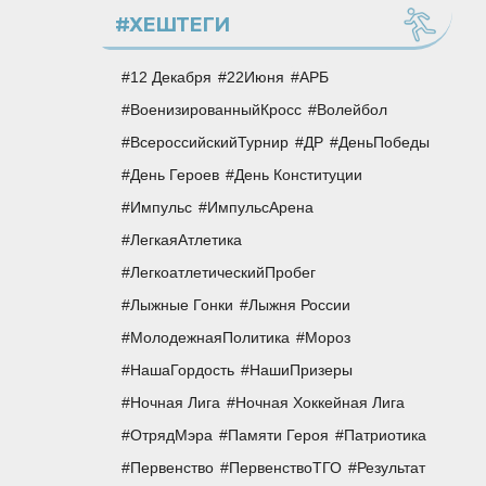
#ХЕШТЕГИ
12 Декабря
22Июня
АРБ
ВоенизированныйКросс
Волейбол
ВсероссийскийТурнир
ДР
ДеньПобеды
День Героев
День Конституции
Импульс
ИмпульсАрена
ЛегкаяАтлетика
ЛегкоатлетическийПробег
Лыжные Гонки
Лыжня России
МолодежнаяПолитика
Мороз
НашаГордость
НашиПризеры
Ночная Лига
Ночная Хоккейная Лига
ОтрядМэра
Памяти Героя
Патриотика
Первенство
ПервенствоТГО
Результат