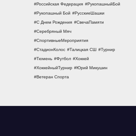
Российская Федерация
РукопашныйБой
Рукопашный Бой
РусскиеШашки
С Днем Рождения
СвечаПамяти
Серебряный Мяч
СпортивныеМероприятия
СтадионКолос
Талицкая СШ
Турнир
Тюмень
Футбол
Хоккей
ХоккейныйТурнир
Юрий Микушин
Ветеран Спорта