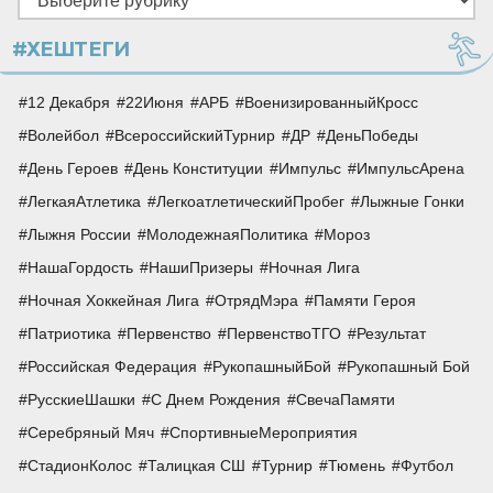
#ХЕШТЕГИ
12 Декабря
22Июня
АРБ
ВоенизированныйКросс
Волейбол
ВсероссийскийТурнир
ДР
ДеньПобеды
День Героев
День Конституции
Импульс
ИмпульсАрена
ЛегкаяАтлетика
ЛегкоатлетическийПробег
Лыжные Гонки
Лыжня России
МолодежнаяПолитика
Мороз
НашаГордость
НашиПризеры
Ночная Лига
Ночная Хоккейная Лига
ОтрядМэра
Памяти Героя
Патриотика
Первенство
ПервенствоТГО
Результат
Российская Федерация
РукопашныйБой
Рукопашный Бой
РусскиеШашки
С Днем Рождения
СвечаПамяти
Серебряный Мяч
СпортивныеМероприятия
СтадионКолос
Талицкая СШ
Турнир
Тюмень
Футбол