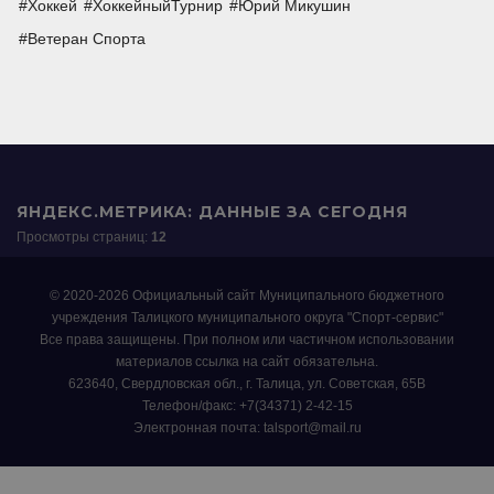
Хоккей
ХоккейныйТурнир
Юрий Микушин
Ветеран Спорта
ЯНДЕКС.МЕТРИКА: ДАННЫЕ ЗА СЕГОДНЯ
Просмотры страниц:
12
© 2020-2026 Официальный сайт Муниципального бюджетного
учреждения Талицкого муниципального округа "Спорт-сервис"
Все права защищены. При полном или частичном использовании
материалов ссылка на сайт обязательна.
623640, Свердловская обл., г. Талица, ул. Советская, 65В
Телефон/факс: +7(34371) 2-42-15
Электронная почта: talsport@mail.ru