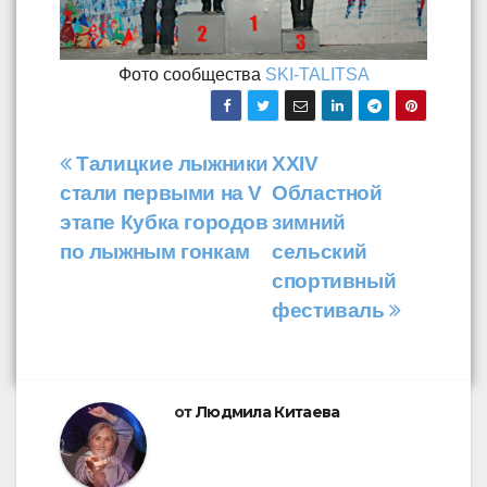
Фото сообщества
SKI-TALITSA
Навигация
Талицкие лыжники
XXIV
стали первыми на V
Областной
по
этапе Кубка городов
зимний
записям
по лыжным гонкам
сельский
спортивный
фестиваль
от
Людмила Китаева