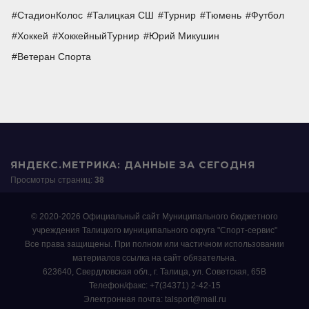
СтадионКолос
Талицкая СШ
Турнир
Тюмень
Футбол
Хоккей
ХоккейныйТурнир
Юрий Микушин
Ветеран Спорта
ЯНДЕКС.МЕТРИКА: ДАННЫЕ ЗА СЕГОДНЯ
Просмотры страниц:
38
© 2020-2026 Официальный сайт Муниципального бюджетного
учреждения Талицкого муниципального округа "Спорт-сервис"
Все права защищены. При полном или частичном использовании
материалов ссылка на сайт обязательна.
623640, Свердловская обл., г. Талица, ул. Советская, 65В
Телефон/факс: +7(34371) 2-42-15
Электронная почта: talsport@mail.ru