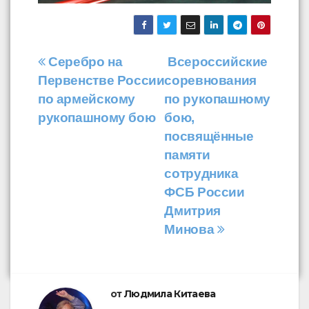
Навигация
Серебро на
Всероссийские
Первенстве России
соревнования
по
по армейскому
по рукопашному
записям
рукопашному бою
бою,
посвящённые
памяти
сотрудника
ФСБ России
Дмитрия
Минова
от
Людмила Китаева