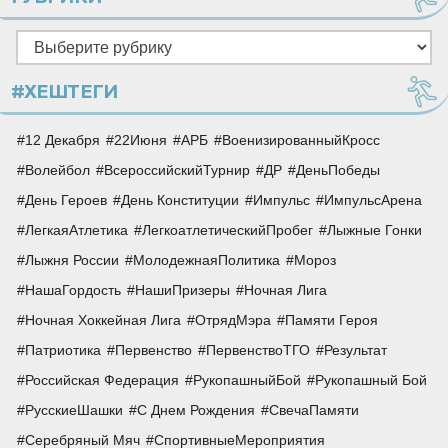
Рубрики
#ХЕШТЕГИ
12 Декабря
22Июня
АРБ
ВоенизированныйКросс
Волейбол
ВсероссийскийТурнир
ДР
ДеньПобеды
День Героев
День Конституции
Импульс
ИмпульсАрена
ЛегкаяАтлетика
ЛегкоатлетическийПробег
Лыжные Гонки
Лыжня России
МолодежнаяПолитика
Мороз
НашаГордость
НашиПризеры
Ночная Лига
Ночная Хоккейная Лига
ОтрядМэра
Памяти Героя
Патриотика
Первенство
ПервенствоТГО
Результат
Российская Федерация
РукопашныйБой
Рукопашный Бой
РусскиеШашки
С Днем Рождения
СвечаПамяти
Серебряный Мяч
СпортивныеМероприятия