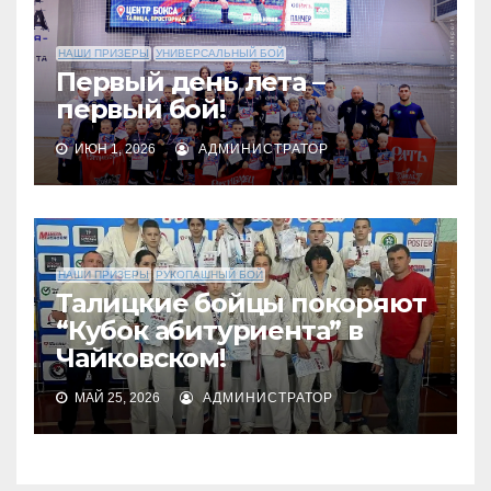
НАШИ ПРИЗЕРЫ
УНИВЕРСАЛЬНЫЙ БОЙ
Первый день лета –
первый бой!
ИЮН 1, 2026
АДМИНИСТРАТОР
НАШИ ПРИЗЕРЫ
РУКОПАШНЫЙ БОЙ
Талицкие бойцы покоряют
“Кубок абитуриента” в
Чайковском!
МАЙ 25, 2026
АДМИНИСТРАТОР