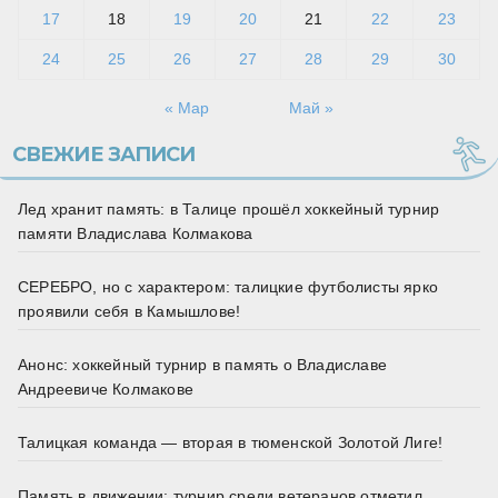
17
18
19
20
21
22
23
24
25
26
27
28
29
30
« Мар
Май »
СВЕЖИЕ ЗАПИСИ
Лед хранит память: в Талице прошёл хоккейный турнир
памяти Владислава Колмакова
СЕРЕБРО, но с характером: талицкие футболисты ярко
проявили себя в Камышлове!
Анонс: хоккейный турнир в память о Владиславе
Андреевиче Колмакове
Талицкая команда — вторая в тюменской Золотой Лиге!
Память в движении: турнир среди ветеранов отметил