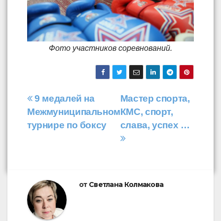
Фото участников соревнований.
Навигация
9 медалей на
Мастер спорта,
Межмуниципальном
КМС, спорт,
по
турнире по боксу
слава, успех …
записям
от
Светлана Колмакова