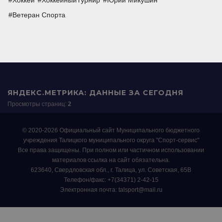
Хоккей
ХоккейныйТурнир
Юрий Микушин
Ветеран Спорта
ЯНДЕКС.МЕТРИКА: ДАННЫЕ ЗА СЕГОДНЯ
Просмотры страниц:
2
© 2020-2026 Официальный сайт Муниципального бюджетного
учреждения Талицкого муниципального округа "Спорт-сервис"
Все права защищены. При полном или частичном использовании
материалов ссылка на сайт обязательна.
623640, Свердловская обл., г. Талица, ул. Советская, 65В
Телефон/факс: +7(34371) 2-42-15
Электронная почта: talsport@mail.ru