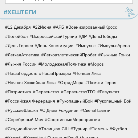
#ХЕШТЕГИ
12 Декабря
22Июня
АРБ
ВоенизированныйКросс
Волейбол
ВсероссийскийТурнир
ДР
ДеньПобеды
День Героев
День Конституции
Импульс
ИмпульсАрена
ЛегкаяАтлетика
ЛегкоатлетическийПробег
Лыжные Гонки
Лыжня России
МолодежнаяПолитика
Мороз
НашаГордость
НашиПризеры
Ночная Лига
Ночная Хоккейная Лига
ОтрядМэра
Памяти Героя
Патриотика
Первенство
ПервенствоТГО
Результат
Российская Федерация
РукопашныйБой
Рукопашный Бой
РусскиеШашки
С Днем Рождения
СвечаПамяти
Серебряный Мяч
СпортивныеМероприятия
СтадионКолос
Талицкая СШ
Турнир
Тюмень
Футбол