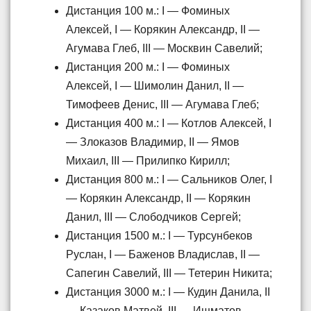
Дистанция 100 м.: I — Фоминых
Алексей, I — Корякин Александр, II —
Агумава Глеб, III — Москвин Савелий;
Дистанция 200 м.: I — Фоминых
Алексей, I — Шимолин Данил, II —
Тимофеев Денис, III — Агумава Глеб;
Дистанция 400 м.: I — Котлов Алексей, I
— Злоказов Владимир, II — Ямов
Михаил, III — Прилипко Кирилл;
Дистанция 800 м.: I — Сальников Олег, I
— Корякин Александр, II — Корякин
Данил, III — Слободчиков Сергей;
Дистанция 1500 м.: I — Турсунбеков
Руслан, I — Баженов Владислав, II —
Сапегин Савелий, III — Тетерин Никита;
Дистанция 3000 м.: I — Кудин Данила, II
— Казаков Матвей, III — Ишматов