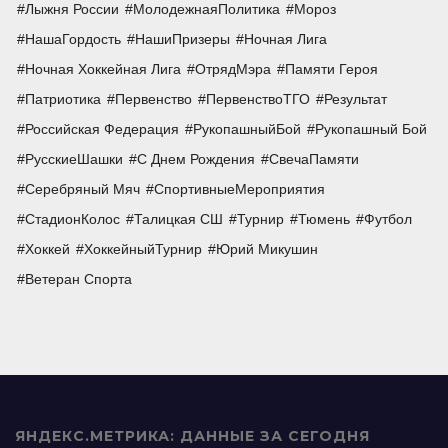
Лыжня России
МолодежнаяПолитика
Мороз
НашаГордость
НашиПризеры
Ночная Лига
Ночная Хоккейная Лига
ОтрядМэра
Памяти Героя
Патриотика
Первенство
ПервенствоТГО
Результат
Российская Федерация
РукопашныйБой
Рукопашный Бой
РусскиеШашки
С Днем Рождения
СвечаПамяти
Серебряный Мяч
СпортивныеМероприятия
СтадионКолос
Талицкая СШ
Турнир
Тюмень
Футбол
Хоккей
ХоккейныйТурнир
Юрий Микушин
Ветеран Спорта
ЯНДЕКС.МЕТРИКА: ДАННЫЕ ЗА СЕГОДНЯ