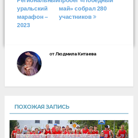
Региональный
пробег «Победный
по
уральский
май» собрал 280
записям
марафон –
участников
2023
от
Людмила Китаева
ПОХОЖАЯ ЗАПИСЬ
ЛЕГКАЯ АТЛЕТИКА
ПАТРИОТИЧЕСКОЕ ВОСПИТАНИЕ