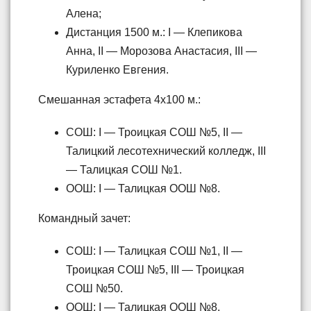
Алена;
Дистанция 1500 м.: I — Клепикова
Анна, II — Морозова Анастасия, III —
Куриленко Евгения.
Смешанная эстафета 4х100 м.:
СОШ: I — Троицкая СОШ №5, II —
Талицкий лесотехнический колледж, III
— Талицкая СОШ №1.
ООШ: I — Талицкая ООШ №8.
Командный зачет:
СОШ: I — Талицкая СОШ №1, II —
Троицкая СОШ №5, III — Троицкая
СОШ №50.
ООШ: I — Талицкая ООШ №8.