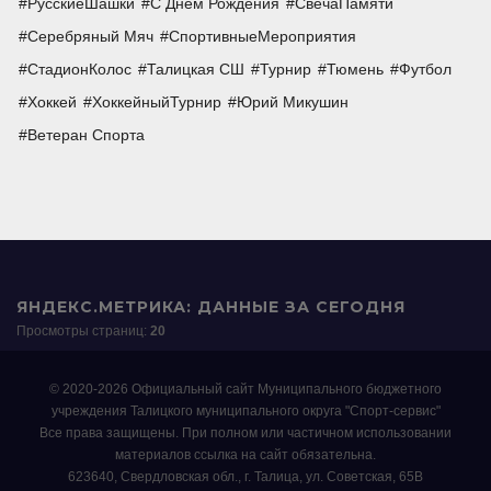
РусскиеШашки
С Днем Рождения
СвечаПамяти
Серебряный Мяч
СпортивныеМероприятия
СтадионКолос
Талицкая СШ
Турнир
Тюмень
Футбол
Хоккей
ХоккейныйТурнир
Юрий Микушин
Ветеран Спорта
ЯНДЕКС.МЕТРИКА: ДАННЫЕ ЗА СЕГОДНЯ
Просмотры страниц:
20
© 2020-2026 Официальный сайт Муниципального бюджетного
учреждения Талицкого муниципального округа "Спорт-сервис"
Все права защищены. При полном или частичном использовании
материалов ссылка на сайт обязательна.
623640, Свердловская обл., г. Талица, ул. Советская, 65В