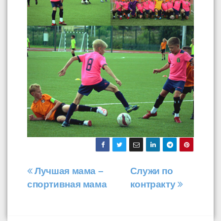
Навигация
Лучшая мама –
Служи по
спортивная мама
контракту
по
записям