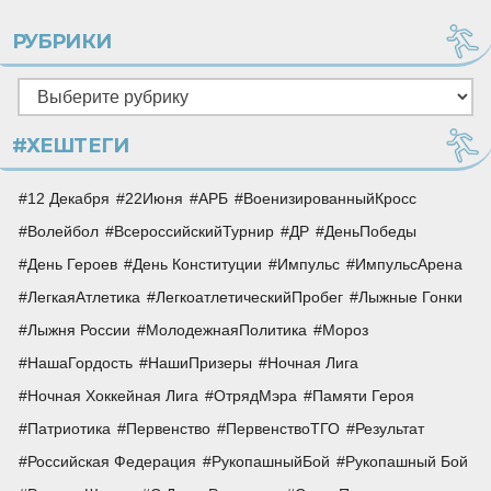
РУБРИКИ
Рубрики
#ХЕШТЕГИ
12 Декабря
22Июня
АРБ
ВоенизированныйКросс
Волейбол
ВсероссийскийТурнир
ДР
ДеньПобеды
День Героев
День Конституции
Импульс
ИмпульсАрена
ЛегкаяАтлетика
ЛегкоатлетическийПробег
Лыжные Гонки
Лыжня России
МолодежнаяПолитика
Мороз
НашаГордость
НашиПризеры
Ночная Лига
Ночная Хоккейная Лига
ОтрядМэра
Памяти Героя
Патриотика
Первенство
ПервенствоТГО
Результат
Российская Федерация
РукопашныйБой
Рукопашный Бой