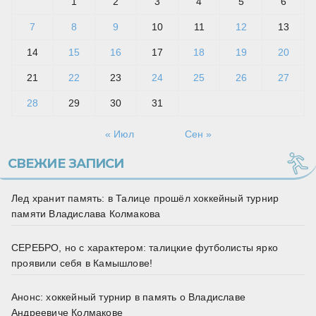
1
2
3
4
5
6
7
8
9
10
11
12
13
14
15
16
17
18
19
20
21
22
23
24
25
26
27
28
29
30
31
« Июл
Сен »
СВЕЖИЕ ЗАПИСИ
Лед хранит память: в Талице прошёл хоккейный турнир
памяти Владислава Колмакова
СЕРЕБРО, но с характером: талицкие футболисты ярко
проявили себя в Камышлове!
Анонс: хоккейный турнир в память о Владиславе
Андреевиче Колмакове