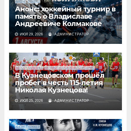
АНОНС
ХОККЕЙ
Анонс: хоккейный турнир в
память о Владиславе
Андреевиче Колмакове
ИЮЛ 29, 2026
АДМИНИСТРАТОР
ЛЕГКАЯ АТЛЕТИКА
ПАТРИОТИЧЕСКОЕ ВОСПИТАНИЕ
В Кузнецовском прошёл
пробег в честь 115-летия
Николая Кузнецова!
ИЮЛ 25, 2026
АДМИНИСТРАТОР
АНОНС
ХОККЕЙ