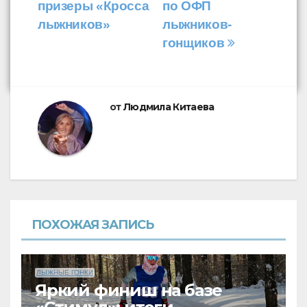
по
призеры «Кросса
по ОФП
записям
лыжников»
лыжников-
гонщиков
от
Людмила Китаева
ПОХОЖАЯ ЗАПИСЬ
ЛЫЖНЫЕ ГОНКИ
Яркий финиш на базе