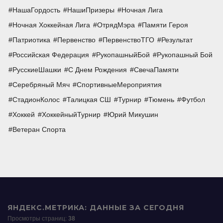
НашаГордость
НашиПризеры
Ночная Лига
Ночная Хоккейная Лига
ОтрядМэра
Памяти Героя
Патриотика
Первенство
ПервенствоТГО
Результат
Российская Федерация
РукопашныйБой
Рукопашный Бой
РусскиеШашки
С Днем Рождения
СвечаПамяти
Серебряный Мяч
СпортивныеМероприятия
СтадионКолос
Талицкая СШ
Турнир
Тюмень
Футбол
Хоккей
ХоккейныйТурнир
Юрий Микушин
Ветеран Спорта
ЯНДЕКС.МЕТРИКА: ДАННЫЕ ЗА СЕГОДНЯ
Просмотры страниц:
38