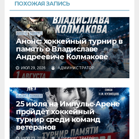
ПОХОЖАЯ ЗАПИСЬ
АНОНС
ХОККЕЙ
Анонс: хоккейный турнир в
память о Владиславе
Андреевиче Колмакове
ИЮЛ 29, 2026
АДМИНИСТРАТОР
АНОНС
ХОККЕЙ
25 июля на Импульс‑Арене
пройдёт хоккейный
турнир среди команд
ветеранов
ИЮЛ 23, 2026
АДМИНИСТРАТОР