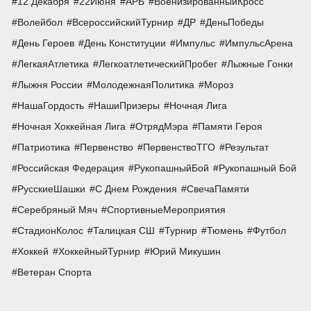
12 Декабря
22Июня
АРБ
ВоенизированныйКросс
Волейбол
ВсероссийскийТурнир
ДР
ДеньПобеды
День Героев
День Конституции
Импульс
ИмпульсАрена
ЛегкаяАтлетика
ЛегкоатлетическийПробег
Лыжные Гонки
Лыжня России
МолодежнаяПолитика
Мороз
НашаГордость
НашиПризеры
Ночная Лига
Ночная Хоккейная Лига
ОтрядМэра
Памяти Героя
Патриотика
Первенство
ПервенствоТГО
Результат
Российская Федерация
РукопашныйБой
Рукопашный Бой
РусскиеШашки
С Днем Рождения
СвечаПамяти
Серебряный Мяч
СпортивныеМероприятия
СтадионКолос
Талицкая СШ
Турнир
Тюмень
Футбол
Хоккей
ХоккейныйТурнир
Юрий Микушин
Ветеран Спорта