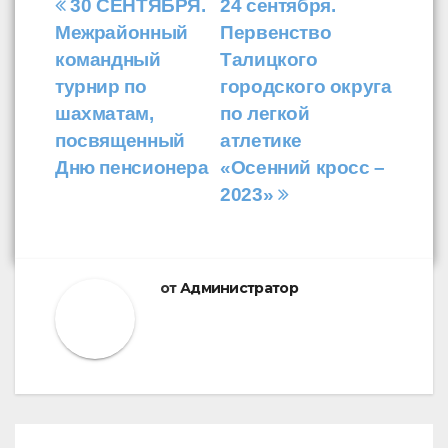
Навигация
30 СЕНТЯБРЯ.
24 сентября.
Межрайонный
Первенство
по
командный
Талицкого
записям
турнир по
городского округа
шахматам,
по легкой
посвященный
атлетике
Дню пенсионера
«Осенний кросс –
2023»
от
Администратор