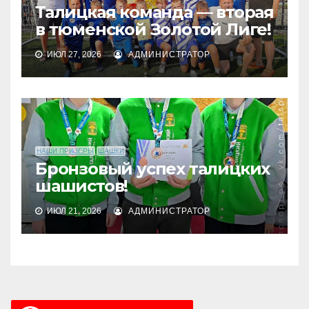
Талицкая команда — вторая
в тюменской Золотой Лиге!
ИЮЛ 27, 2026
АДМИНИСТРАТОР
НАШИ ПРИЗЕРЫ
ШАШКИ
Бронзовый успех талицких
шашистов!
ИЮЛ 21, 2026
АДМИНИСТРАТОР