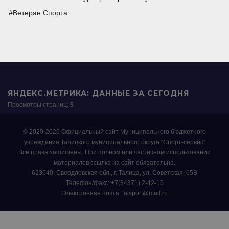
Ветеран Спорта
ЯНДЕКС.МЕТРИКА: ДАННЫЕ ЗА СЕГОДНЯ
Просмотры страниц:
5
© 2020-2026 Официальный сайт Муниципального бюджетного
учреждения Талицкого муниципального округа "Спорт-сервис"
Все права защищены. При полном или частичном использовании
материалов ссылка на сайт обязательна.
623640, Свердловская обл., г. Талица, ул. Советская, 65В
Телефон/факс: +7(34371) 2-42-15
Электронная почта: talsport@mail.ru