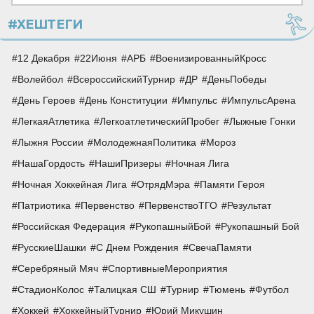
#ХЕШТЕГИ
12 Декабря
22Июня
АРБ
ВоенизированныйКросс
Волейбол
ВсероссийскийТурнир
ДР
ДеньПобеды
День Героев
День Конституции
Импульс
ИмпульсАрена
ЛегкаяАтлетика
ЛегкоатлетическийПробег
Лыжные Гонки
Лыжня России
МолодежнаяПолитика
Мороз
НашаГордость
НашиПризеры
Ночная Лига
Ночная Хоккейная Лига
ОтрядМэра
Памяти Героя
Патриотика
Первенство
ПервенствоТГО
Результат
Российская Федерация
РукопашныйБой
Рукопашный Бой
РусскиеШашки
С Днем Рождения
СвечаПамяти
Серебряный Мяч
СпортивныеМероприятия
СтадионКолос
Талицкая СШ
Турнир
Тюмень
Футбол
Хоккей
ХоккейныйТурнир
Юрий Микушин