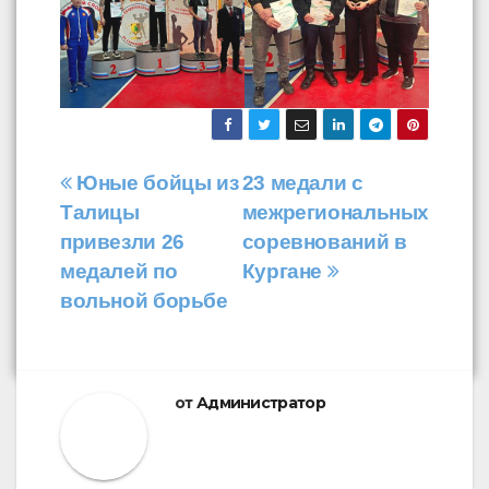
Навигация
Юные бойцы из
23 медали с
Талицы
межрегиональных
по
привезли 26
соревнований в
записям
медалей по
Кургане
вольной борьбе
от
Администратор