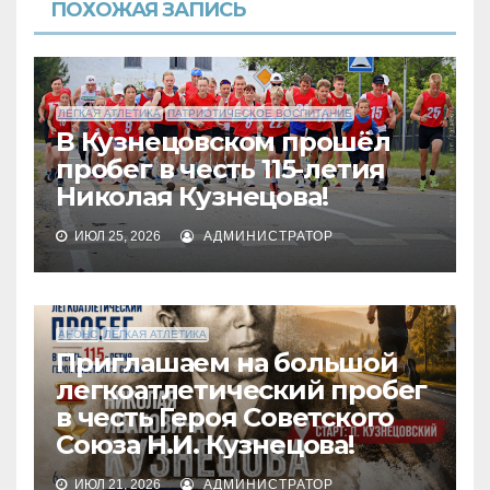
ПОХОЖАЯ ЗАПИСЬ
ЛЕГКАЯ АТЛЕТИКА
ПАТРИОТИЧЕСКОЕ ВОСПИТАНИЕ
В Кузнецовском прошёл
пробег в честь 115-летия
Николая Кузнецова!
ИЮЛ 25, 2026
АДМИНИСТРАТОР
АНОНС
ЛЕГКАЯ АТЛЕТИКА
Приглашаем на большой
легкоатлетический пробег
в честь Героя Советского
Союза Н.И. Кузнецова!
ИЮЛ 21, 2026
АДМИНИСТРАТОР