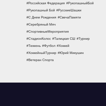
Российская Федерация
РукопашныйБой
Рукопашный Бой
РусскиеШашки
С Днем Рождения
СвечаПамяти
Серебряный Мяч
СпортивныеМероприятия
СтадионКолос
Талицкая СШ
Турнир
Тюмень
Футбол
Хоккей
ХоккейныйТурнир
Юрий Микушин
Ветеран Спорта