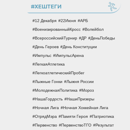
#ХЕШТЕГИ
12 Декабря
22Июня
АРБ
ВоенизированныйКросс
Волейбол
ВсероссийскийТурнир
ДР
ДеньПобеды
День Героев
День Конституции
Импульс
ИмпульсАрена
ЛегкаяАтлетика
ЛегкоатлетическийПробег
Лыжные Гонки
Лыжня России
МолодежнаяПолитика
Мороз
НашаГордость
НашиПризеры
Ночная Лига
Ночная Хоккейная Лига
ОтрядМэра
Памяти Героя
Патриотика
Первенство
ПервенствоТГО
Результат