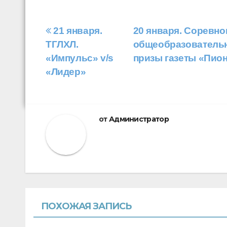
Навигация
21 января.
20 января. Соревн
ТГЛХЛ.
общеобразовательн
по
«Импульс» v/s
призы газеты «Пио
записям
«Лидер»
от
Администратор
ПОХОЖАЯ ЗАПИСЬ