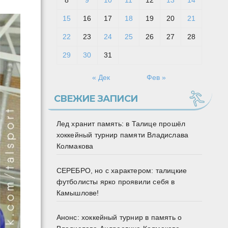
8
9
10
11
12
13
14
15
16
17
18
19
20
21
22
23
24
25
26
27
28
29
30
31
« Дек
Фев »
СВЕЖИЕ ЗАПИСИ
Лед хранит память: в Талице прошёл
хоккейный турнир памяти Владислава
Колмакова
СЕРЕБРО, но с характером: талицкие
футболисты ярко проявили себя в
Камышлове!
Анонс: хоккейный турнир в память о