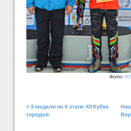
Фото:
КО
Навигация
3 медали на 6 этапе XII Кубка
Наш
городов
Ве
по