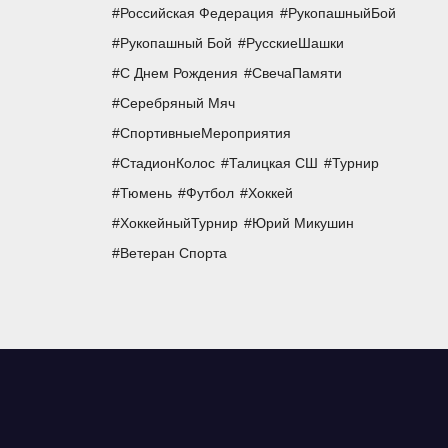
Российская Федерация
РукопашныйБой
Рукопашный Бой
РусскиеШашки
С Днем Рождения
СвечаПамяти
Серебряный Мяч
СпортивныеМероприятия
СтадионКолос
Талицкая СШ
Турнир
Тюмень
Футбол
Хоккей
ХоккейныйТурнир
Юрий Микушин
Ветеран Спорта