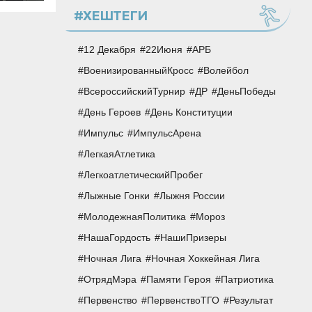
#ХЕШТЕГИ
12 Декабря
22Июня
АРБ
ВоенизированныйКросс
Волейбол
ВсероссийскийТурнир
ДР
ДеньПобеды
День Героев
День Конституции
Импульс
ИмпульсАрена
ЛегкаяАтлетика
ЛегкоатлетическийПробег
Лыжные Гонки
Лыжня России
МолодежнаяПолитика
Мороз
НашаГордость
НашиПризеры
Ночная Лига
Ночная Хоккейная Лига
ОтрядМэра
Памяти Героя
Патриотика
Первенство
ПервенствоТГО
Результат