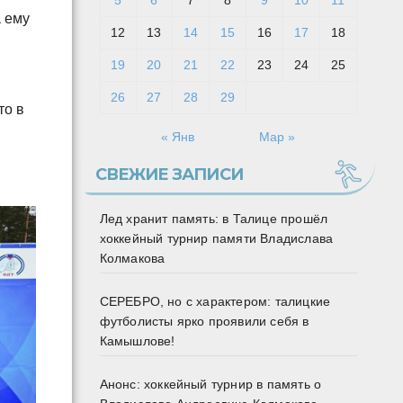
5
6
7
8
9
10
11
а ему
12
13
14
15
16
17
18
19
20
21
22
23
24
25
26
27
28
29
то в
« Янв
Мар »
СВЕЖИЕ ЗАПИСИ
Лед хранит память: в Талице прошёл
хоккейный турнир памяти Владислава
Колмакова
СЕРЕБРО, но с характером: талицкие
футболисты ярко проявили себя в
Камышлове!
Анонс: хоккейный турнир в память о