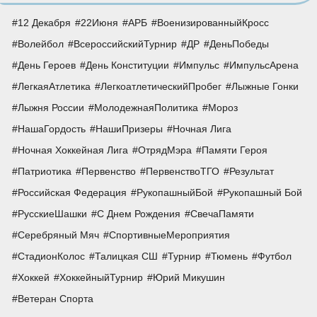
12 Декабря
22Июня
АРБ
ВоенизированныйКросс
Волейбол
ВсероссийскийТурнир
ДР
ДеньПобеды
День Героев
День Конституции
Импульс
ИмпульсАрена
ЛегкаяАтлетика
ЛегкоатлетическийПробег
Лыжные Гонки
Лыжня России
МолодежнаяПолитика
Мороз
НашаГордость
НашиПризеры
Ночная Лига
Ночная Хоккейная Лига
ОтрядМэра
Памяти Героя
Патриотика
Первенство
ПервенствоТГО
Результат
Российская Федерация
РукопашныйБой
Рукопашный Бой
РусскиеШашки
С Днем Рождения
СвечаПамяти
Серебряный Мяч
СпортивныеМероприятия
СтадионКолос
Талицкая СШ
Турнир
Тюмень
Футбол
Хоккей
ХоккейныйТурнир
Юрий Микушин
Ветеран Спорта