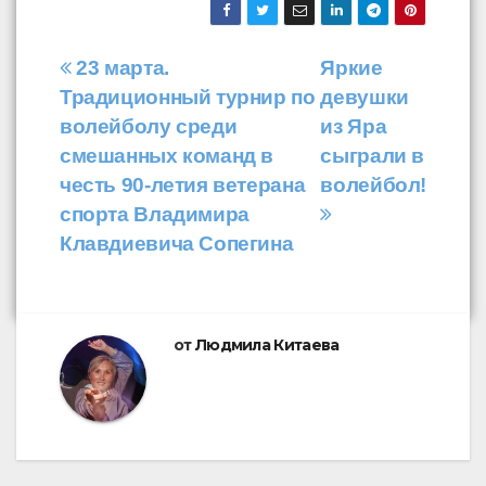
Навигация
23 марта.
Яркие
Традиционный турнир по
девушки
по
волейболу среди
из Яра
записям
смешанных команд в
сыграли в
честь 90-летия ветерана
волейбол!
спорта Владимира
Клавдиевича Сопегина
от
Людмила Китаева