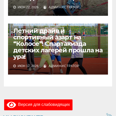
ИЮН 22, 2026
АДМИНИСТРАТОР
ВОЛЕЙБОЛ
ЛЕГКАЯ АТЛЕТИКА
ФУТБОЛ
ШКОЛЬНЫЙ СПОРТ
Летний драйв и
спортивный азарт на
“Колосе”! Спартакиада
детских лагерей прошла на
ура!
ИЮН 17, 2026
АДМИНИСТРАТОР
Версия для слабовидящих