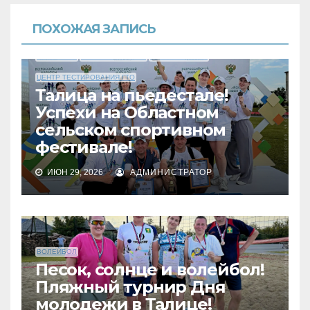
ПОХОЖАЯ ЗАПИСЬ
ВОЛЕЙБОЛ
ЛЕГКАЯ АТЛЕТИКА
НАШИ ПРИЗЕРЫ
ЦЕНТР ТЕСТИРОВАНИЯ ГТО
Талица на пьедестале!
Успехи на Областном
сельском спортивном
фестивале!
ИЮН 29, 2026
АДМИНИСТРАТОР
ВОЛЕЙБОЛ
Песок, солнце и волейбол!
Пляжный турнир Дня
молодежи в Талице!