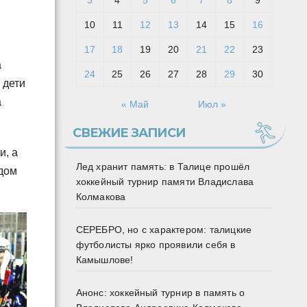
3
4
5
6
7
8
9
10
11
12
13
14
15
16
17
18
19
20
21
22
23
а
24
25
26
27
28
29
30
 дети
а
« Май
Июл »
СВЕЖИЕ ЗАПИСИ
и, а
Лед хранит память: в Талице прошёл
идом
хоккейный турнир памяти Владислава
Колмакова
СЕРЕБРО, но с характером: талицкие
футболисты ярко проявили себя в
Камышлове!
Анонс: хоккейный турнир в память о