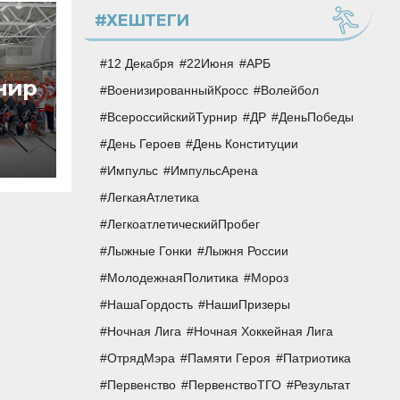
#ХЕШТЕГИ
12 Декабря
22Июня
АРБ
нир
ВоенизированныйКросс
Волейбол
ов
ВсероссийскийТурнир
ДР
ДеньПобеды
тие
День Героев
День Конституции
Импульс
ИмпульсАрена
ЛегкаяАтлетика
ЛегкоатлетическийПробег
Лыжные Гонки
Лыжня России
МолодежнаяПолитика
Мороз
НашаГордость
НашиПризеры
Ночная Лига
Ночная Хоккейная Лига
ОтрядМэра
Памяти Героя
Патриотика
Первенство
ПервенствоТГО
Результат