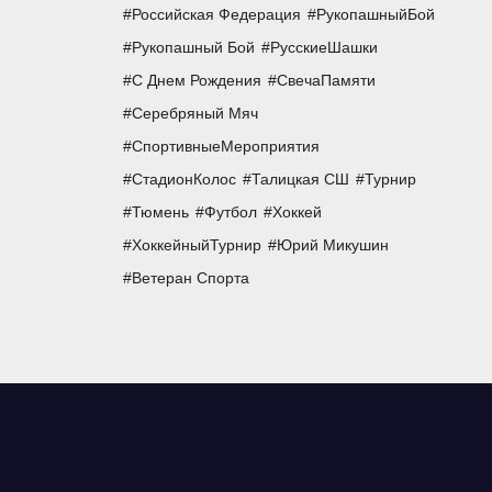
Российская Федерация
РукопашныйБой
Рукопашный Бой
РусскиеШашки
С Днем Рождения
СвечаПамяти
Серебряный Мяч
СпортивныеМероприятия
СтадионКолос
Талицкая СШ
Турнир
Тюмень
Футбол
Хоккей
ХоккейныйТурнир
Юрий Микушин
Ветеран Спорта