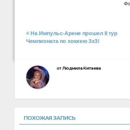
Фо
Навигация
На Импульс-Арене прошел II тур
Чемпионата по хоккею 3х3!
по
записям
от
Людмила Китаева
ПОХОЖАЯ ЗАПИСЬ