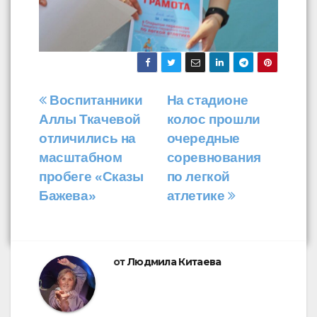
Навигация
Воспитанники
На стадионе
Аллы Ткачевой
колос прошли
по
отличились на
очередные
записям
масштабном
соревнования
пробеге «Сказы
по легкой
Бажева»
атлетике
от
Людмила Китаева