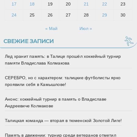
17
18
19
20
21
22
23
24
25
26
27
28
29
30
« Май
Июл »
СВЕЖИЕ ЗАПИСИ
Лед хранит память: в Талице прошёл хоккейный турнир
памяти Владислава Колмакова
СЕРЕБРО, но с характером: талицкие футболисты ярко
проявили себя в Камышлове!
Анонс: хоккейный турнир в память о Владиславе
Андреевиче Колмакове
Талицкая команда — вторая в тюменской Золотой Лиге!
Память в движении: турнир среди ветеранов отметил