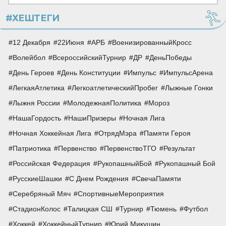
#ХЕШТЕГИ
12 Декабря
22Июня
АРБ
ВоенизированныйКросс
Волейбол
ВсероссийскийТурнир
ДР
ДеньПобеды
День Героев
День Конституции
Импульс
ИмпульсАрена
ЛегкаяАтлетика
ЛегкоатлетическийПробег
Лыжные Гонки
Лыжня России
МолодежнаяПолитика
Мороз
НашаГордость
НашиПризеры
Ночная Лига
Ночная Хоккейная Лига
ОтрядМэра
Памяти Героя
Патриотика
Первенство
ПервенствоТГО
Результат
Российская Федерация
РукопашныйБой
Рукопашный Бой
РусскиеШашки
С Днем Рождения
СвечаПамяти
Серебряный Мяч
СпортивныеМероприятия
СтадионКолос
Талицкая СШ
Турнир
Тюмень
Футбол
Хоккей
ХоккейныйТурнир
Юрий Микушин