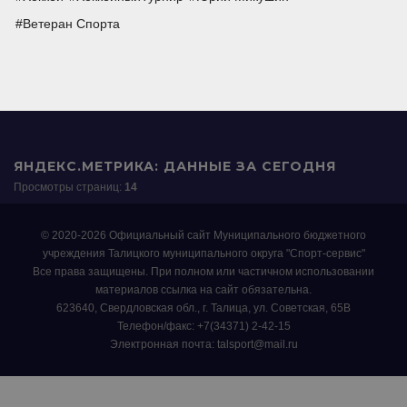
Ветеран Спорта
ЯНДЕКС.МЕТРИКА: ДАННЫЕ ЗА СЕГОДНЯ
Просмотры страниц:
14
© 2020-2026 Официальный сайт Муниципального бюджетного
учреждения Талицкого муниципального округа "Спорт-сервис"
Все права защищены. При полном или частичном использовании
материалов ссылка на сайт обязательна.
623640, Свердловская обл., г. Талица, ул. Советская, 65В
Телефон/факс: +7(34371) 2-42-15
Электронная почта: talsport@mail.ru