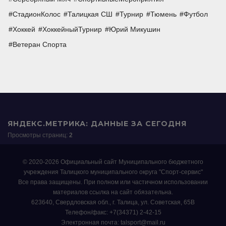
СтадионКолос
Талицкая СШ
Турнир
Тюмень
Футбол
Хоккей
ХоккейныйТурнир
Юрий Микушин
Ветеран Спорта
ЯНДЕКС.МЕТРИКА: ДАННЫЕ ЗА СЕГОДНЯ
Просмотры страниц:
2
© 2020-2026 Официальный сайт Муниципального бюджетного
учреждения Талицкого муниципального округа "Спорт-сервис"
Все права защищены. При полном или частичном использовании
материалов ссылка на сайт обязательна.
623640, Свердловская обл., г. Талица, ул. Советская, 65В
Телефон/факс: +7(34371) 2-42-15
Электронная почта: talsport@mail.ru