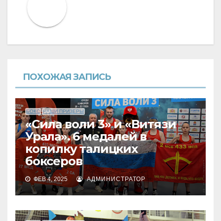
ПОХОЖАЯ ЗАПИСЬ
БОКС
НАШИ ПРИЗЕРЫ
«Сила воли 3» и «Витязи
Урала». 6 медалей в
копилку талицких
боксеров
ФЕВ 4, 2025
АДМИНИСТРАТОР