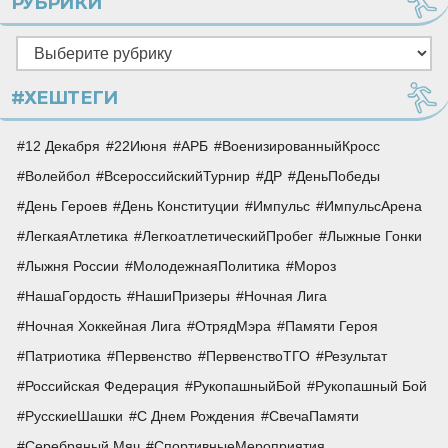
РУБРИКИ
Рубрики
#ХЕШТЕГИ
12 Декабря
22Июня
АРБ
ВоенизированныйКросс
Волейбол
ВсероссийскийТурнир
ДР
ДеньПобеды
День Героев
День Конституции
Импульс
ИмпульсАрена
ЛегкаяАтлетика
ЛегкоатлетическийПробег
Лыжные Гонки
Лыжня России
МолодежнаяПолитика
Мороз
НашаГордость
НашиПризеры
Ночная Лига
Ночная Хоккейная Лига
ОтрядМэра
Памяти Героя
Патриотика
Первенство
ПервенствоТГО
Результат
Российская Федерация
РукопашныйБой
Рукопашный Бой
РусскиеШашки
С Днем Рождения
СвечаПамяти
Серебряный Мяч
СпортивныеМероприятия