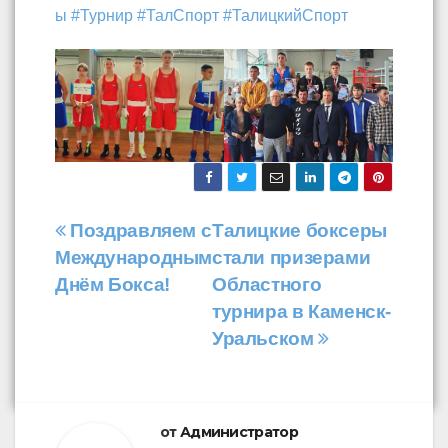
ы
#Турнир
#ТалСпорт
#ТалицкийСпорт
Навигация
Поздравляем с
Талицкие боксеры
Международным
стали призерами
по
Днём Бокса!
Областного
записям
турнира в Каменск-
Уральском
от
Администратор