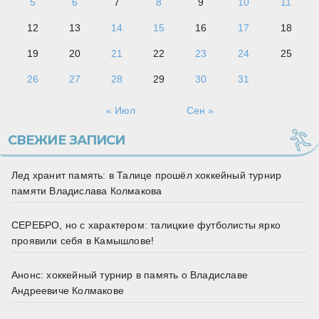
5
6
7
8
9
10
11
12
13
14
15
16
17
18
19
20
21
22
23
24
25
26
27
28
29
30
31
« Июл
Сен »
СВЕЖИЕ ЗАПИСИ
Лед хранит память: в Талице прошёл хоккейный турнир
памяти Владислава Колмакова
СЕРЕБРО, но с характером: талицкие футболисты ярко
проявили себя в Камышлове!
Анонс: хоккейный турнир в память о Владиславе
Андреевиче Колмакове