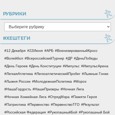
РУБРИКИ
Рубрики
#ХЕШТЕГИ
12 Декабря
22Июня
АРБ
ВоенизированныйКросс
Волейбол
ВсероссийскийТурнир
ДР
ДеньПобеды
День Героев
День Конституции
Импульс
ИмпульсАрена
ЛегкаяАтлетика
ЛегкоатлетическийПробег
Лыжные Гонки
Лыжня России
МолодежнаяПолитика
Мороз
НашаГордость
НашиПризеры
Ночная Лига
Ночная Хоккейная Лига
ОтрядМэра
Памяти Героя
Патриотика
Первенство
ПервенствоТГО
Результат
Российская Федерация
РукопашныйБой
Рукопашный Бой