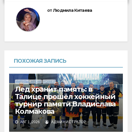
от
Людмила Китаева
ПОХОЖАЯ ЗАПИСЬ
ИМПУЛЬС АРЕНА
ХОККЕЙ
Лед хранит память: в
Талице прошёл хоккейный
турнир памяти Владислава
Колмакова
АВГ 1, 2026
АДМИНИСТРАТОР