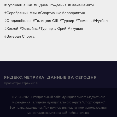
РусскиеШашки
С Днем Рождения
СвечаПамяти
Серебряный Мяч
СпортивныеМероприятия
СтадионКолос
Талицкая СШ
Турнир
Тюмень
Футбол
Хоккей
ХоккейныйТурнир
Юрий Микушин
Ветеран Спорта
ЯНДЕКС.МЕТРИКА: ДАННЫЕ ЗА СЕГОДНЯ
Просмотры страниц:
8
© 2020-2026 Официальный сайт Муниципального бюджетного
учреждения Талицкого муниципального округа "Спорт-сервис"
Все права защищены. При полном или частичном использовании
материалов ссылка на сайт обязательна.