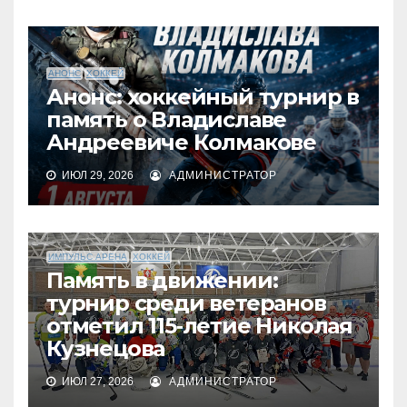
АНОНС
ХОККЕЙ
Анонс: хоккейный турнир в
память о Владиславе
Андреевиче Колмакове
ИЮЛ 29, 2026
АДМИНИСТРАТОР
ИМПУЛЬС АРЕНА
ХОККЕЙ
Память в движении:
турнир среди ветеранов
отметил 115‑летие Николая
Кузнецова
ИЮЛ 27, 2026
АДМИНИСТРАТОР