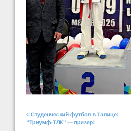
Навигация
️Студенческий футбол в Талице:
“Триумф-ТЛК” — призер!
по