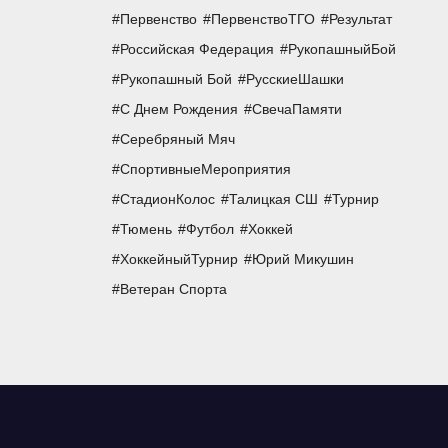
Первенство
ПервенствоТГО
Результат
Российская Федерация
РукопашныйБой
Рукопашный Бой
РусскиеШашки
С Днем Рождения
СвечаПамяти
Серебряный Мяч
СпортивныеМероприятия
СтадионКолос
Талицкая СШ
Турнир
Тюмень
Футбол
Хоккей
ХоккейныйТурнир
Юрий Микушин
Ветеран Спорта