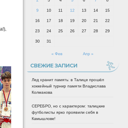
2
3
4
5
6
7
8
9
10
11
12
13
14
15
16
17
18
19
20
21
22
!),
23
24
25
26
27
28
29
30
31
« Фев
Апр »
СВЕЖИЕ ЗАПИСИ
Лед хранит память: в Талице прошёл
хоккейный турнир памяти Владислава
Колмакова
СЕРЕБРО, но с характером: талицкие
футболисты ярко проявили себя в
Камышлове!