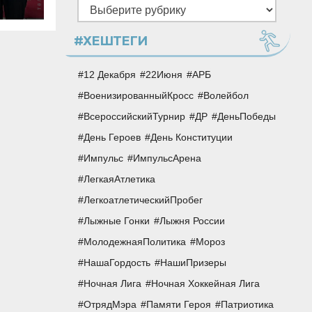
Рубрики
#ХЕШТЕГИ
12 Декабря
22Июня
АРБ
ВоенизированныйКросс
Волейбол
ВсероссийскийТурнир
ДР
ДеньПобеды
День Героев
День Конституции
Импульс
ИмпульсАрена
ЛегкаяАтлетика
ЛегкоатлетическийПробег
Лыжные Гонки
Лыжня России
МолодежнаяПолитика
Мороз
НашаГордость
НашиПризеры
Ночная Лига
Ночная Хоккейная Лига
ОтрядМэра
Памяти Героя
Патриотика