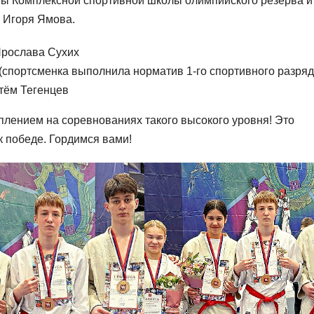
ы Комплексной спортивной школы олимпийского резерва и
 Игоря Ямова.
Ярослава Сухих
спортсменка выполнила норматив 1-го спортивного разряда
тём Тегенцев
лением на соревнованиях такого высокого уровня! Это
к победе. Гордимся вами!