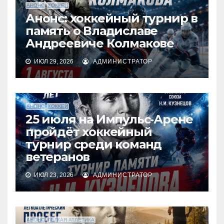
АНОНС
ХОККЕЙ
Анонс: хоккейный турнир в
память о Владиславе
Андреевиче Колмакове
ИЮЛ 29, 2026
АДМИНИСТРАТОР
АНОНС
ХОККЕЙ
25 июля на Импульс‑Арене
пройдёт хоккейный
турнир среди команд
ветеранов
ИЮЛ 23, 2026
АДМИНИСТРАТОР
АНОНС
ЛЕГКАЯ АТЛЕТИКА