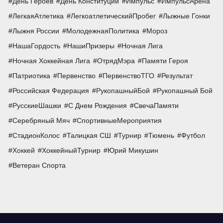
День Героев
День Конституции
Импульс
ИмпульсАрена
ЛегкаяАтлетика
ЛегкоатлетическийПробег
Лыжные Гонки
Лыжня России
МолодежнаяПолитика
Мороз
НашаГордость
НашиПризеры
Ночная Лига
Ночная Хоккейная Лига
ОтрядМэра
Памяти Героя
Патриотика
Первенство
ПервенствоТГО
Результат
Российская Федерация
РукопашныйБой
Рукопашный Бой
РусскиеШашки
С Днем Рождения
СвечаПамяти
Серебряный Мяч
СпортивныеМероприятия
СтадионКолос
Талицкая СШ
Турнир
Тюмень
Футбол
Хоккей
ХоккейныйТурнир
Юрий Микушин
Ветеран Спорта